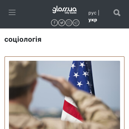
рус
|
укр
соціологія