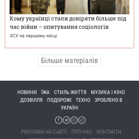
Кому українці стали довіряти більше під
час війни – опитування соціологів
ЗСУ на першому місці
Більше матеріалів
НОВИНИ
ЇЖА
СТИЛЬ ЖИТТЯ
МУЗИКА І КІНО
ДОЗВІЛЛЯ
ПОДОРОЖІ
ТЕХНО
ЗРОБЛЕНО В
УКРАЇНІ
РЕКЛАМА НА САЙТІ
ПРО НАС
КОНТАКТИ