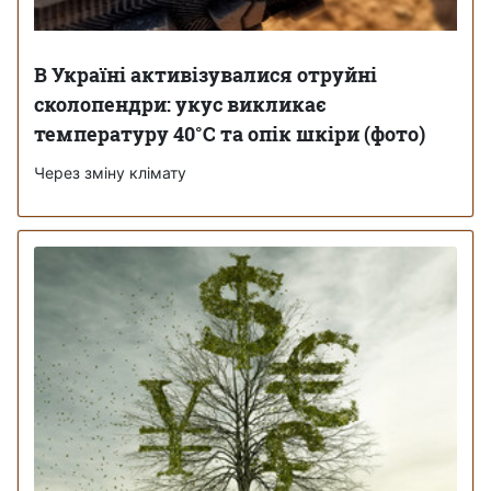
В Україні активізувалися отруйні
сколопендри: укус викликає
температуру 40°C та опік шкіри (фото)
Через зміну клімату