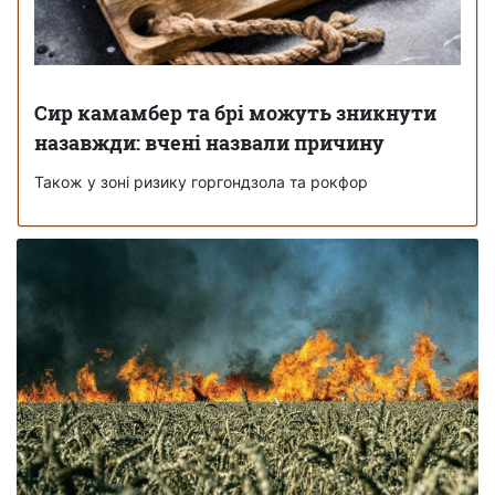
Сир камамбер та брі можуть зникнути
назавжди: вчені назвали причину
Також у зоні ризику горгондзола та рокфор