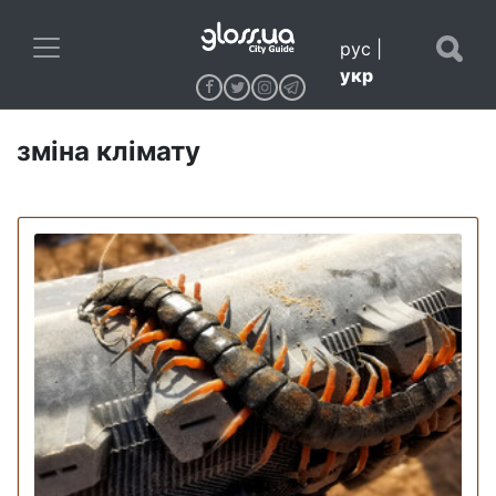
рус
|
укр
зміна клімату