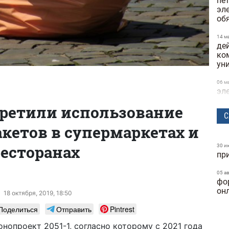
пе
эл
об
14 м
де
ко
ун
06 м
эл
и 
претили использование
С
21 а
кетов в супермаркетах и
в о
по
есторанах
30 и
пр
25 ф
Кие
на
05 а
фо
он
25 ф
18 октября, 2019, 18:50
буд
Поделиться
Отправить
Pintrest
ма
нопроект 2051-1, согласно которому с 2021 года
23 ф