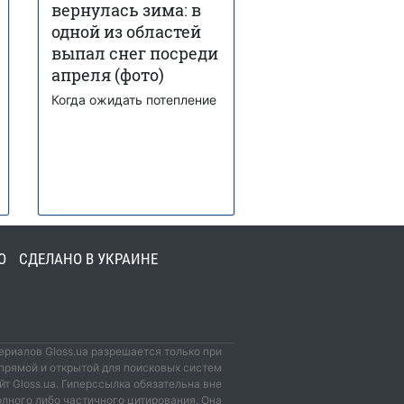
вернулась зима: в
одной из областей
выпал снег посреди
апреля (фото)
Когда ожидать потепление
О
СДЕЛАНО В УКРАИНЕ
риалов Gloss.ua разрешается только при
прямой и открытой для поисковых систем
йт Gloss.ua. Гиперссылка обязательна вне
олного либо частичного цитирования. Она