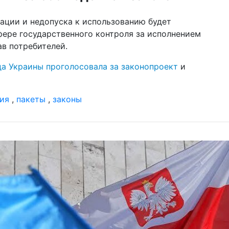
02 и
ации и недопуска к использованию будет
гра
ож
фере государственного контроля за исполнением
ав потребителей.
02 и
отд
да Украины проголосовала за законопроект
и
фа
с 
22 м
ия
,
пакеты
,
законы
гр
ка
19 м
бо
ар
01 м
Ук
по