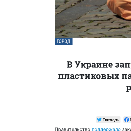
ГОРОД
В Украине за
пластиковых па
р
Твитнуть
Правительство
поддержало
зако