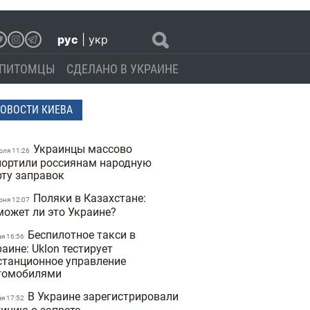
рус
|
укр
ПИТОМЦЫ
СДЕЛАНО В УКРАИНЕ
ОВОСТИ КИЕВА
Украинцы массово
юля 11:26
портили россиянам народную
рту заправок
Поляки в Казахстане:
юня 12:07
может ли это Украине?
Беспилотное такси в
ая 16:56
аине: Uklon тестирует
станционное управление
томобилями
В Украине зарегистрировали
ая 17:52