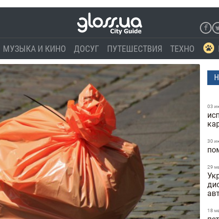
МУЗЫКА И КИНО
ДОСУГ
ПУТЕШЕСТВИЯ
ТЕХНО
Н
03 и
ис
ка
30 и
по
29 м
Укр
ди
ав
18 м