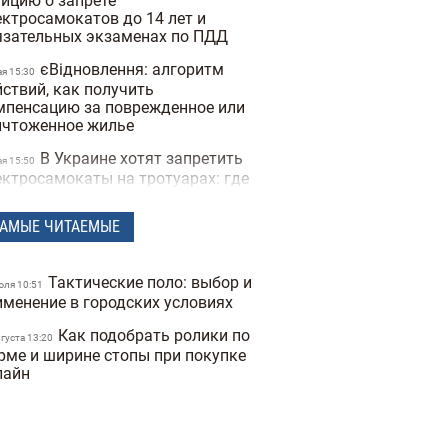
тицию о запрете
ектросамокатов до 14 лет и
язательных экзаменах по ПДД
єВідновлення: алгоритм
ая 15:30
йствий, как получить
мпенсацию за поврежденное или
ичтоженное жилье
В Украине хотят запретить
ая 15:50
ектросамокаты на тротуарах: где
как они будут ездить
АМЫЕ ЧИТАЕМЫЕ
В Украину вернулась зима:
преля 17:53
дной из областей выпал снег
среди апреля (фото)
Тактические поло: выбор и
юля 10:51
Спрос на квартиры в
именение в городских условиях
евраля 19:41
ве упал на 40%: как это повлияло
Как подобрать ролики по
 стоимость недвижимости
вгуста 13:20
рме и ширине стопы при покупке
Какая погода в Украине
лайн
евраля 18:21
ет в начале весны: прогноз на
рт
Украинские архитекторы
евраля 15:46