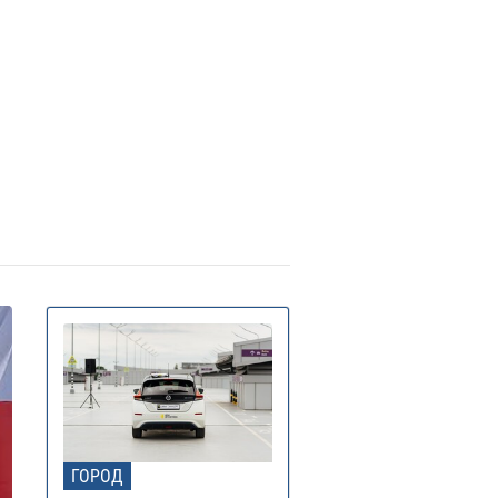
В Украину идет 38-
юня 13:40
дусная жара: где и когда
идается пик температуры
Контрактовую площадь
юня 12:46
али на 2 года датской
рмкомпании для проекта борьбы
диабетом
В Украину идут дожди и
ая 17:54
озы: синоптик предупредила, в
ких областях испортится погода
В каких районах Киева
ая 14:51
льше всего возросла стоимость
енды жилья – исследование
Заморозки до -5 накроют
ая 18:24
раину в мае: области и даты
холодания
ГОРОД