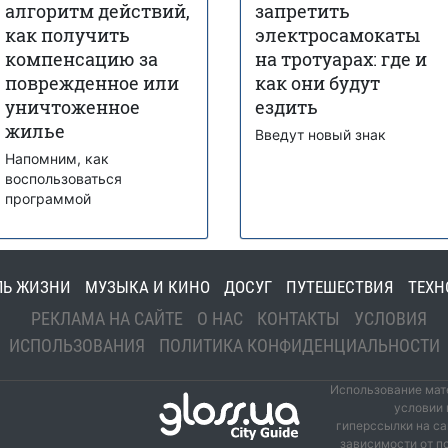
алгоритм действий,
запретить
как получить
электросамокаты
компенсацию за
на тротуарах: где и
поврежденное или
как они будут
уничтоженное
ездить
жилье
Введут новый знак
Напомним, как
воспользоваться
программой
ЛЬ ЖИЗНИ
МУЗЫКА И КИНО
ДОСУГ
ПУТЕШЕСТВИЯ
ТЕХН
РЕКЛАМА НА САЙТЕ
О НАС
КОНТАКТЫ
УСЛОВИЯ
ИСПОЛЬЗОВАНИЯ
ПОЛИТИКА КОНФИДЕНЦИАЛЬНОСТИ
Использование мате
условии 
гиперссылки на са
зависимости от п