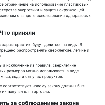
пр
ое ограничение на использование пластиковых
пе
истерстве энергетики и защиты окружающей
 законом о запрете использования одноразовых
20 ф
нак
Pa
ст
Что приняли
13 я
мо
х характеристик, будут делиться на виды. В
пр
прещено распространять сверхлегкие, легкие и
10 н
.
цик
за
ть и исключение из правила: сверхлегкие
ных размеров можно использовать в виде
18 а
Ка
мяса, льда и сыпучих продуктов.
на
ко
е соответствуют новому закону должны быть
о их покупал для торговли.
10 и
шт
КГ
ить за соблюдением закона
во