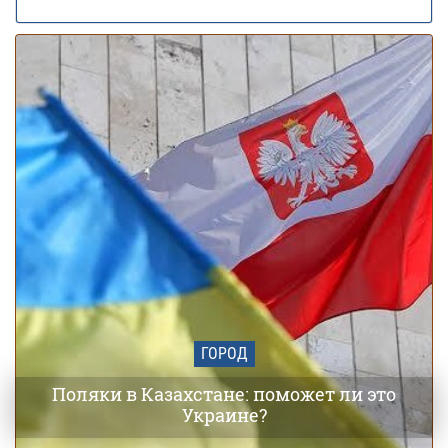
Заморозки до -5 накроют Украину в мае:
01 мая 18:24
области и даты похолодания
ГОРОД
Поляки в Казахстане: поможет ли это
Украине?