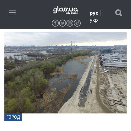
рус
|
укр
ГОРОД