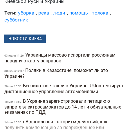
Киевской Руси и Украины.
Теги:
уборка
,
река
,
люди
,
помощь
,
толока
,
субботник
НОВОСТИ КИЕВА
Украинцы массово испортили россиянам
03 июля 11:26
народную карту заправок
Поляки в Казахстане: поможет ли это
30 июня 12:07
Украине?
Беспилотное такси в Украине: Uklon тестирует
29 мая 16:56
дистанционное управление автомобилями
В Украине зарегистрировали петицию о
18 мая 17:52
запрете электросамокатов до 14 лет и обязательных
экзаменах по ПДД
єВідновлення: алгоритм действий, как
14 мая 15:30
получить компенсацию за поврежденное или