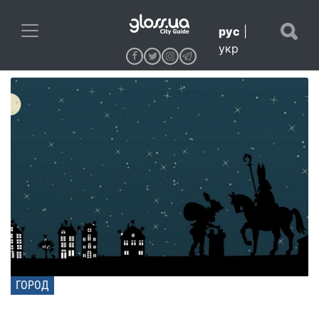
рус
|
укр
ГОРОД