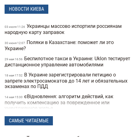
НОВОСТИ КИЕВА
Украинцы массово испортили россиянам
03 июля 11:26
народную карту заправок
Поляки в Казахстане: поможет ли это
30 июня 12:07
Украине?
Беспилотное такси в Украине: Uklon тестирует
29 мая 16:56
дистанционное управление автомобилями
В Украине зарегистрировали петицию о
18 мая 17:52
запрете электросамокатов до 14 лет и обязательных
экзаменах по ПДД
єВідновлення: алгоритм действий, как
14 мая 15:30
получить компенсацию за поврежденное или
уничтоженное жилье
В Украине хотят запретить электросамокаты на
15:50
САМЫЕ ЧИТАЕМЫЕ
тротуарах: где и как они будут ездить
В Украину вернулась зима: в одной из
21 апреля 17:53