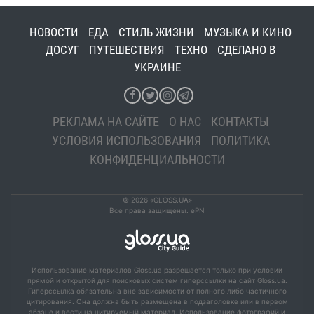
НОВОСТИ
ЕДА
СТИЛЬ ЖИЗНИ
МУЗЫКА И КИНО
ДОСУГ
ПУТЕШЕСТВИЯ
ТЕХНО
СДЕЛАНО В
УКРАИНЕ
РЕКЛАМА НА САЙТЕ
О НАС
КОНТАКТЫ
УСЛОВИЯ ИСПОЛЬЗОВАНИЯ
ПОЛИТИКА
КОНФИДЕНЦИАЛЬНОСТИ
© 2026 «GLOSS.UA»
Все права защищены. ePN
Использование материалов Gloss.ua разрешается только при условии
прямой и открытой для поисковых систем гиперссылки на сайт Gloss.ua.
Гиперссылка обязательна вне зависимости от полного либо частичного
цитирования. Она должна быть размещена в подзаголовке или в первом
абзаце и вести на цитируемый материал. Использование фотографий и