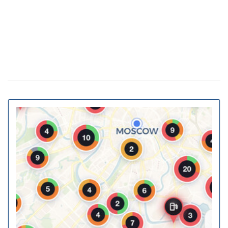
укрытия
Власна генерація та накопичення енергії:
20 февраля 11:11
як у ЖК Gravity Park втілюється в життя новий тренд
столичної нерухомості
20% киевских билбордов могут отслеживать
13 января 16:23
телефоны прохожих
На Украину надвигается циклон Niksala: что
10 ноября 16:58
будет с погодой завтра
Штрафы до 3400 грн: Кабмин предлагает
18 августа 16:36
ужесточить наказание за нарушение комендантского
часа
За животных в авто будут штрафовать и
10 июля 16:23
лишать свободы: в КГГА напомнили о наказаниях для
водителей
В Украину идет 38-градусная жара: где и
02 июня 13:40
когда ожидается пик температуры
Контрактовую площадь отдали на 2 года
02 июня 12:46
датской фармкомпании для проекта борьбы с
диабетом