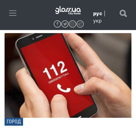
рус
|
укр
ГОРОД