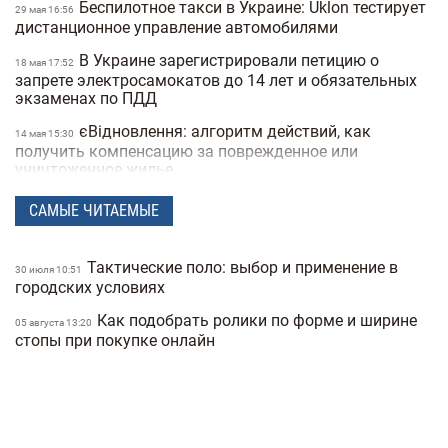
Беспилотное такси в Украине: Uklon тестирует
29 мая 16:56
дистанционное управление автомобилями
В Украине зарегистрировали петицию о
18 мая 17:52
запрете электросамокатов до 14 лет и обязательных
экзаменах по ПДД
єВідновлення: алгоритм действий, как
14 мая 15:30
получить компенсацию за поврежденное или
уничтоженное жилье
В Украине хотят запретить электросамокаты на
15:50
САМЫЕ ЧИТАЕМЫЕ
тротуарах: где и как они будут ездить
В Украину вернулась зима: в одной из
21 апреля 17:53
Тактические поло: выбор и применение в
30 июля 10:51
областей выпал снег посреди апреля (фото)
городских условиях
Спрос на квартиры в Киеве упал на 40%:
25 февраля 19:41
Как подобрать ролики по форме и ширине
05 августа 13:20
как это повлияло на стоимость недвижимости
стопы при покупке онлайн
Какая погода в Украине будет в начале
25 февраля 18:21
весны: прогноз на март
Украинские архитекторы предложили
23 февраля 15:46
превратить подземные переходы и остановки в