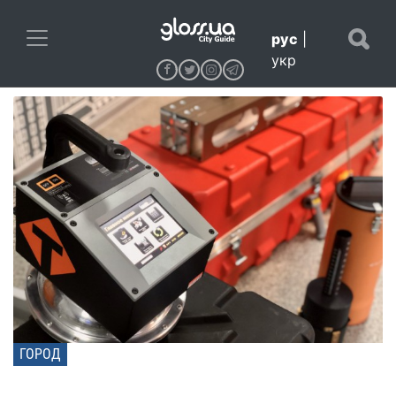
рус
|
укр
ГОРОД