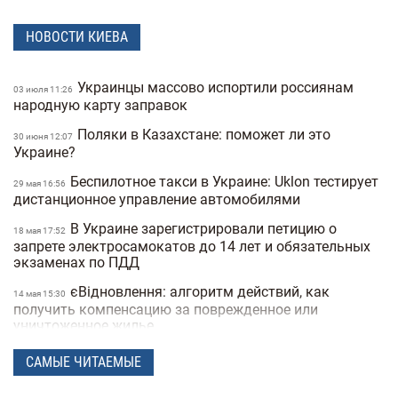
НОВОСТИ КИЕВА
Украинцы массово испортили россиянам
03 июля 11:26
народную карту заправок
Поляки в Казахстане: поможет ли это
30 июня 12:07
Украине?
Беспилотное такси в Украине: Uklon тестирует
29 мая 16:56
дистанционное управление автомобилями
В Украине зарегистрировали петицию о
18 мая 17:52
запрете электросамокатов до 14 лет и обязательных
экзаменах по ПДД
єВідновлення: алгоритм действий, как
14 мая 15:30
получить компенсацию за поврежденное или
уничтоженное жилье
В Украине хотят запретить электросамокаты
06 мая 15:50
САМЫЕ ЧИТАЕМЫЕ
на тротуарах: где и как они будут ездить