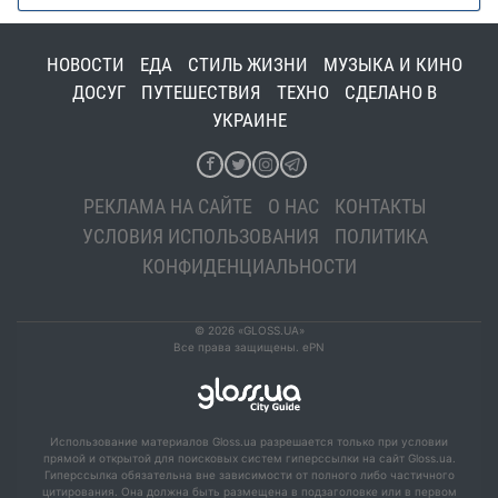
НОВОСТИ
ЕДА
СТИЛЬ ЖИЗНИ
МУЗЫКА И КИНО
ДОСУГ
ПУТЕШЕСТВИЯ
ТЕХНО
СДЕЛАНО В
УКРАИНЕ
РЕКЛАМА НА САЙТЕ
О НАС
КОНТАКТЫ
УСЛОВИЯ ИСПОЛЬЗОВАНИЯ
ПОЛИТИКА
КОНФИДЕНЦИАЛЬНОСТИ
© 2026 «GLOSS.UA»
Все права защищены. ePN
Использование материалов Gloss.ua разрешается только при условии
прямой и открытой для поисковых систем гиперссылки на сайт Gloss.ua.
Гиперссылка обязательна вне зависимости от полного либо частичного
цитирования. Она должна быть размещена в подзаголовке или в первом