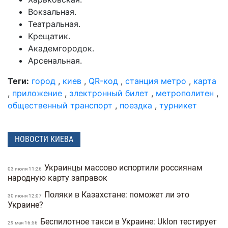
Вокзальная.
Театральная.
Крещатик.
Академгородок.
Арсенальная.
Теги:
город
,
киев
,
QR-код
,
станция метро
,
карта
,
приложение
,
электронный билет
,
метрополитен
,
общественный транспорт
,
поездка
,
турникет
НОВОСТИ КИЕВА
Украинцы массово испортили россиянам
03 июля 11:26
народную карту заправок
Поляки в Казахстане: поможет ли это
30 июня 12:07
Украине?
Беспилотное такси в Украине: Uklon тестирует
29 мая 16:56