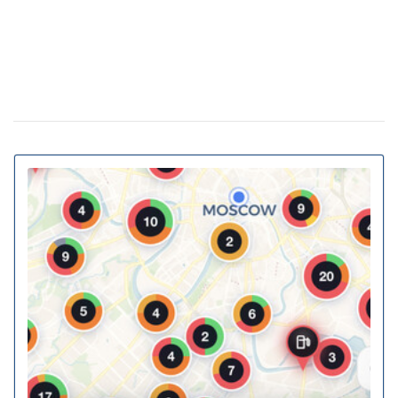
Власна генерація та накопичення енергії:
20 февраля 11:11
як у ЖК Gravity Park втілюється в життя новий тренд
столичної нерухомості
20% киевских билбордов могут отслеживать
13 января 16:23
телефоны прохожих
На Украину надвигается циклон Niksala: что
10 ноября 16:58
будет с погодой завтра
Штрафы до 3400 грн: Кабмин предлагает
18 августа 16:36
ужесточить наказание за нарушение комендантского
часа
За животных в авто будут штрафовать и
10 июля 16:23
лишать свободы: в КГГА напомнили о наказаниях для
водителей
В Украину идет 38-градусная жара: где и
02 июня 13:40
когда ожидается пик температуры
Контрактовую площадь отдали на 2 года
02 июня 12:46
датской фармкомпании для проекта борьбы с
диабетом