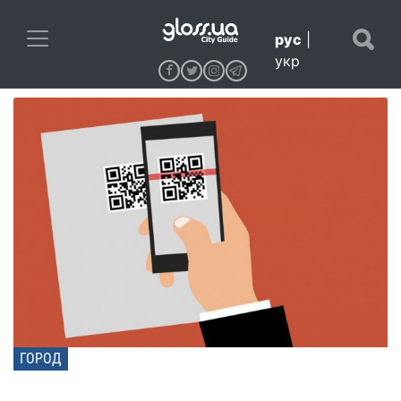
рус
|
укр
ГОРОД