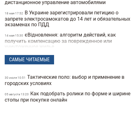
дистанционное управление автомобилями
В Украине зарегистрировали петицию о
18 мая 17:52
запрете электросамокатов до 14 лет и обязательных
экзаменах по ПДД
єВідновлення: алгоритм действий, как
14 мая 15:30
получить компенсацию за поврежденное или
уничтоженное жилье
В Украине хотят запретить электросамокаты на
15:50
САМЫЕ ЧИТАЕМЫЕ
тротуарах: где и как они будут ездить
В Украину вернулась зима: в одной из
21 апреля 17:53
Тактические поло: выбор и применение в
30 июля 10:51
областей выпал снег посреди апреля (фото)
городских условиях
Спрос на квартиры в Киеве упал на 40%:
25 февраля 19:41
Как подобрать ролики по форме и ширине
05 августа 13:20
как это повлияло на стоимость недвижимости
стопы при покупке онлайн
Какая погода в Украине будет в начале
25 февраля 18:21
весны: прогноз на март
Украинские архитекторы предложили
23 февраля 15:46
превратить подземные переходы и остановки в
укрытия