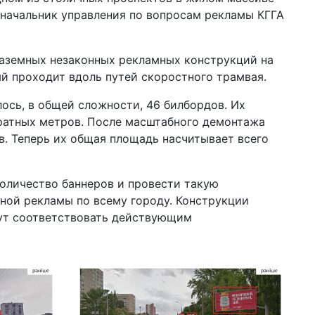
пр
начальник управления по вопросам рекламы КГГА
пе
20 ф
наземных незаконных рекламных конструкций на
нак
Pa
ый проходит вдоль путей скоростного трамвая.
ст
лось, в общей сложности, 46 билбордов. Их
13 я
ратных метров. После масштабного демонтажа
мо
пр
в. Теперь их общая площадь насчитывает всего
10 н
цик
оличество баннеров и провести такую
за
ной рекламы по всему городу. Конструкции
18 а
дут соответствовать действующим
Ка
на
ко
10 и
шт
КГ
во