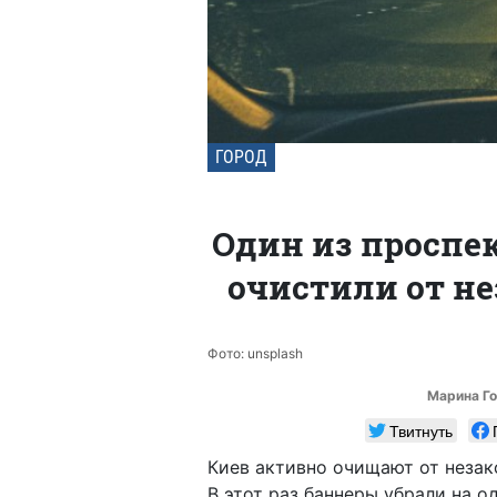
ГОРОД
Один из проспе
очистили от не
Фото: unsplash
Марина Г
Твитнуть
Киев активно очищают от незак
В этот раз баннеры убрали на 