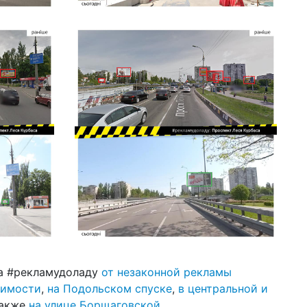
та #рекламудоладу
от незаконной рекламы
симости
,
на Подольском спуске
,
в центральной и
также
на улице Борщаговской
.