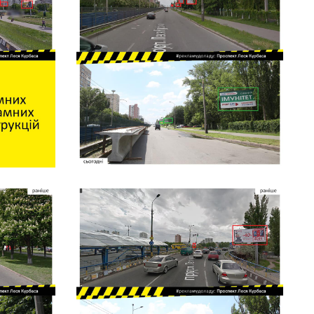
02 и
гра
ож
02 и
отд
фа
с 
22 м
гр
ка
19 м
бо
ар
01 м
Ук
по