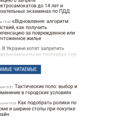
тицию о запрете
ектросамокатов до 14 лет и
язательных экзаменах по ПДД
єВідновлення: алгоритм
ая 15:30
йствий, как получить
мпенсацию за поврежденное или
ичтоженное жилье
В Украине хотят запретить
0
ектросамокаты на тротуарах: где
как они будут ездить
АМЫЕ ЧИТАЕМЫЕ
В Украину вернулась зима:
преля 17:53
дной из областей выпал снег
среди апреля (фото)
Тактические поло: выбор и
юля 10:51
Спрос на квартиры в
именение в городских условиях
евраля 19:41
ве упал на 40%: как это повлияло
Как подобрать ролики по
 стоимость недвижимости
вгуста 13:20
рме и ширине стопы при покупке
Какая погода в Украине
лайн
евраля 18:21
ет в начале весны: прогноз на
рт
Украинские архитекторы
евраля 15:46