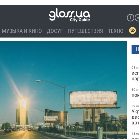
МУЗЫКА И КИНО
ДОСУГ
ПУТЕШЕСТВИЯ
ТЕХНО
Н
03 и
ис
ка
30 и
по
29 м
Укр
ди
ав
18 м