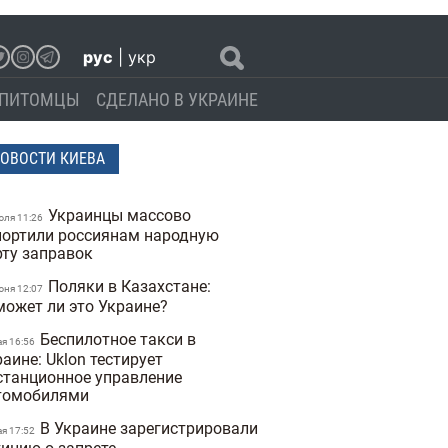
рус
|
укр
ПИТОМЦЫ
СДЕЛАНО В УКРАИНЕ
ОВОСТИ КИЕВА
Украинцы массово
юля 11:26
портили россиянам народную
рту заправок
Поляки в Казахстане:
юня 12:07
может ли это Украине?
Беспилотное такси в
ая 16:56
аине: Uklon тестирует
станционное управление
томобилями
В Украине зарегистрировали
ая 17:52