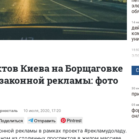
пе
эл
об
14 м
де
ко
ун
15:5
эл
и 
ктов Киева на Борщаговке
С
21 а
законной рекламы: фото
в о
по
30 и
пр
25 ф
Кие
на
05 а
фо
орносталь
10 июля, 2020, 17:20
он
25 ф
Поделиться
Отправить
Pintrest
буд
ма
онной рекламы в рамках проекта #рекламудоладу.
одном из столичных проспектов в жилом массиве
23 ф