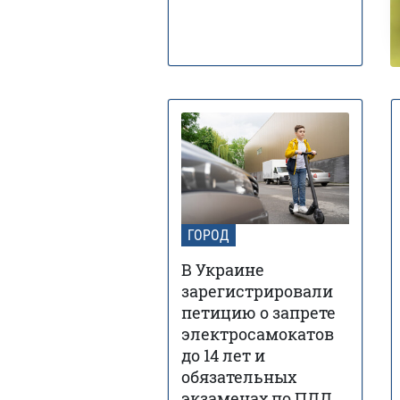
ГОРОД
В Украине
зарегистрировали
петицию о запрете
электросамокатов
до 14 лет и
обязательных
экзаменах по ПДД