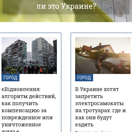
ли это Украине?
ГОРОД
ГОРОД
єВідновлення:
В Украине хотят
алгоритм действий,
запретить
как получить
электросамокаты
компенсацию за
на тротуарах: где и
поврежденное или
как они будут
уничтоженное
ездить
жилье