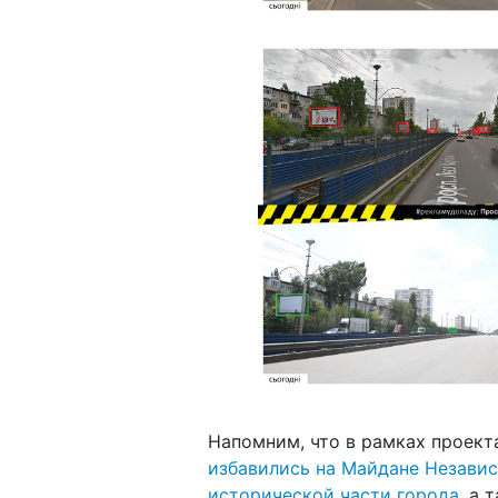
Напомним, что в рамках проек
избавились на Майдане Незави
исторической части города
, а 