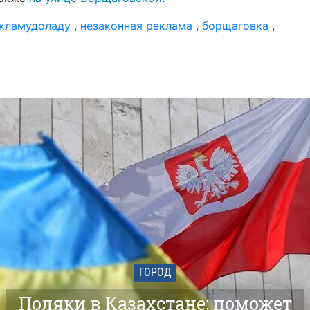
кламудоладу
,
незаконная реклама
,
борщаговка
,
ГОРОД
Поляки в Казахстане: поможет