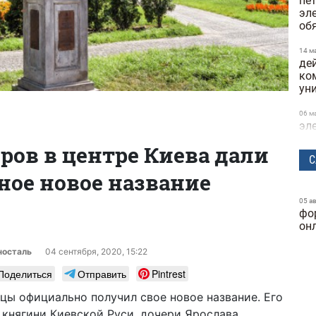
пе
эл
об
14 м
де
ко
ун
06 м
эл
и 
ров в центре Киева дали
С
21 а
ое новое название
в о
по
05 а
фо
25 ф
Кие
он
на
носталь
04 сентября, 2020, 15:22
25 ф
Поделиться
Отправить
Pintrest
буд
ма
ицы официально получил свое новое название. Его
 княгини Киевской Руси, дочери Ярослава
23 ф