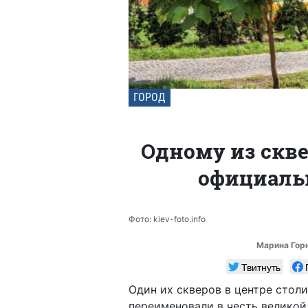
ГОРОД
Одному из скве
официальн
Фото: kiev-foto.info
Марина Гор
Твитнуть
Один их скверов в центре стол
переименовали в честь великой