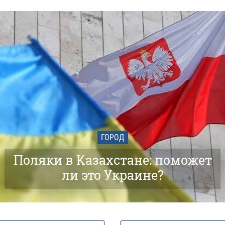
02 и
гра
ож
02 и
отд
фа
с 
22 м
гр
ка
19 м
ГОРОД
бо
ар
Поляки в Казахстане: поможет
01 м
ли это Украине?
Ук
по