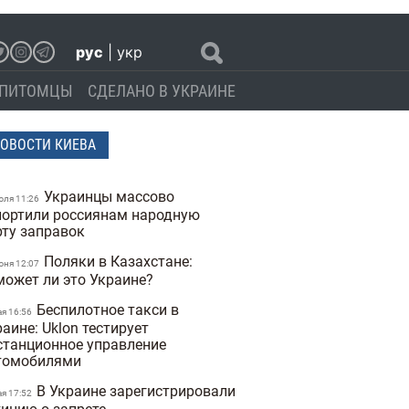
рус
|
укр
ПИТОМЦЫ
СДЕЛАНО В УКРАИНЕ
ОВОСТИ КИЕВА
Украинцы массово
юля 11:26
портили россиянам народную
рту заправок
Поляки в Казахстане:
юня 12:07
может ли это Украине?
Беспилотное такси в
ая 16:56
аине: Uklon тестирует
станционное управление
томобилями
В Украине зарегистрировали
ая 17:52