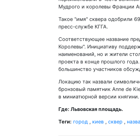
Мудрого и королевы Франции А
Такое "имя" сквера одобрили 6
пресс-службе КГГА.
Соответствующее название пре
Королевы". Инициативу поддерж
наименований, но и жители сто
проекта в конце прошлого года
большинство участников обсуж
Локацию так назвали символичн
бронзовый памятник Anne de Ki
в миниатюрной версии княгини.
Где: Львовская площадь.
Теги:
город
,
киев
,
сквер
,
назв