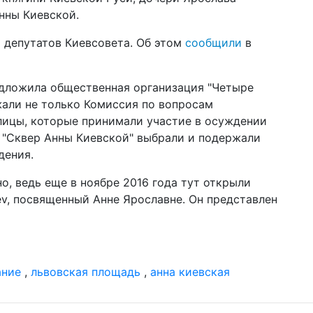
пр
нны Киевской.
пе
9 депутатов Киевсовета. Об этом
сообщили
в
20 ф
нак
Pa
ст
дложила общественная организация "Четыре
али не только Комиссия по вопросам
13 я
лицы, которые принимали участие в осуждении
мо
пр
. "Сквер Анны Киевской" выбрали и подержали
дения.
10 н
цик
о, ведь еще в ноябре 2016 года тут открыли
за
ev, посвященный Анне Ярославне. Он представлен
18 а
Ка
на
ко
ание
,
львовская площадь
,
анна киевская
10 и
шт
КГ
во