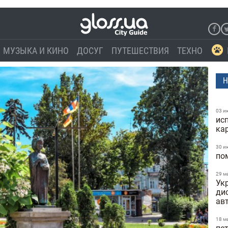
МУЗЫКА И КИНО
ДОСУГ
ПУТЕШЕСТВИЯ
ТЕХНО
Н
03 и
ис
ка
30 и
по
29 м
Укр
ди
ав
18 м