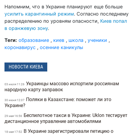
Напомним, что в Украине планируют еще больше
усилить карантинный режим
. Согласно последнему
распределению по уровням опасности,
Киев попал
в оранжевую зону
.
Теги:
образование
,
киев
,
школа
,
ученики
,
коронавирус
,
осенние каникулы
НОВОСТИ КИЕВА
Украинцы массово испортили россиянам
03 июля 11:26
народную карту заправок
Поляки в Казахстане: поможет ли это
30 июня 12:07
Украине?
Беспилотное такси в Украине: Uklon тестирует
29 мая 16:56
дистанционное управление автомобилями
В Украине зарегистрировали петицию о
18 мая 17:52