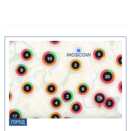
столичної нерухомості
20% киевских билбордов могут отслеживать
13 января 16:23
телефоны прохожих
На Украину надвигается циклон Niksala: что
10 ноября 16:58
будет с погодой завтра
Штрафы до 3400 грн: Кабмин предлагает
18 августа 16:36
ужесточить наказание за нарушение комендантского
часа
За животных в авто будут штрафовать и
10 июля 16:23
лишать свободы: в КГГА напомнили о наказаниях для
водителей
В Украину идет 38-градусная жара: где и
02 июня 13:40
когда ожидается пик температуры
Контрактовую площадь отдали на 2 года
02 июня 12:46
датской фармкомпании для проекта борьбы с
диабетом
В Украину идут дожди и грозы: синоптик
22 мая 17:54
ГОРОД
предупредила, в каких областях испортится погода