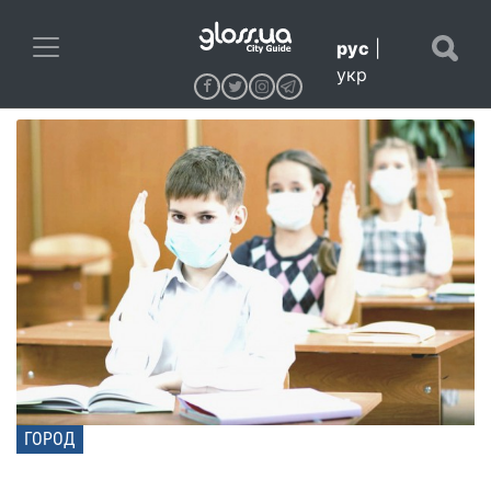
рус
|
укр
ГОРОД