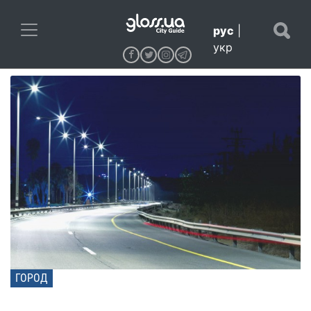
рус
|
укр
ГОРОД