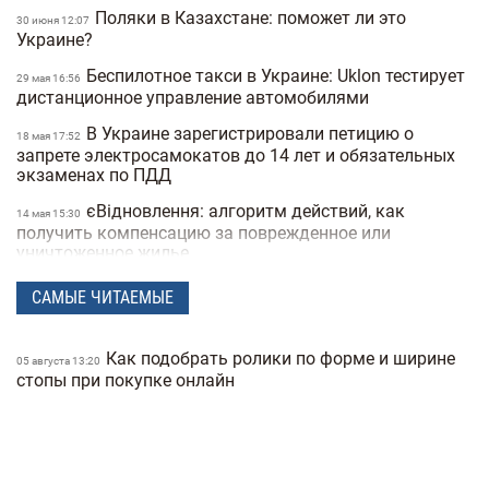
Поляки в Казахстане: поможет ли это
30 июня 12:07
Украине?
Беспилотное такси в Украине: Uklon тестирует
29 мая 16:56
дистанционное управление автомобилями
В Украине зарегистрировали петицию о
18 мая 17:52
запрете электросамокатов до 14 лет и обязательных
экзаменах по ПДД
єВідновлення: алгоритм действий, как
14 мая 15:30
получить компенсацию за поврежденное или
уничтоженное жилье
В Украине хотят запретить электросамокаты
06 мая 15:50
САМЫЕ ЧИТАЕМЫЕ
на тротуарах: где и как они будут ездить
В Украину вернулась зима: в одной из
21 апреля 17:53
Как подобрать ролики по форме и ширине
05 августа 13:20
областей выпал снег посреди апреля (фото)
стопы при покупке онлайн
Спрос на квартиры в Киеве упал на 40%:
25 февраля 19:41
как это повлияло на стоимость недвижимости
Какая погода в Украине будет в начале
25 февраля 18:21
весны: прогноз на март