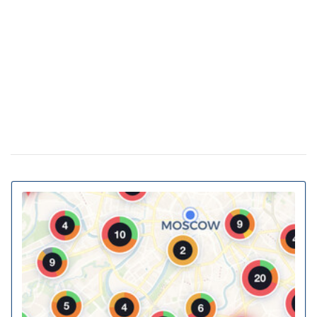
Украинские архитекторы предложили
23 февраля 15:46
превратить подземные переходы и остановки в
укрытия
Власна генерація та накопичення енергії:
20 февраля 11:11
як у ЖК Gravity Park втілюється в життя новий тренд
столичної нерухомості
20% киевских билбордов могут отслеживать
13 января 16:23
телефоны прохожих
На Украину надвигается циклон Niksala: что
10 ноября 16:58
будет с погодой завтра
Штрафы до 3400 грн: Кабмин предлагает
18 августа 16:36
ужесточить наказание за нарушение комендантского
часа
За животных в авто будут штрафовать и
10 июля 16:23
лишать свободы: в КГГА напомнили о наказаниях для
водителей
В Украину идет 38-градусная жара: где и
02 июня 13:40
когда ожидается пик температуры