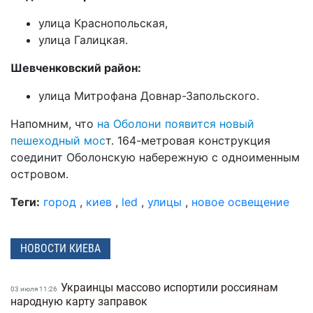
улица Краснопольская,
улица Галицкая.
Шевченковский район:
улица Митрофана Довнар-Запольского.
Напомним, что
на Оболони появится новый
пешеходный мос
т. 164-метровая конструкция
соединит Оболонскую набережную с одноименным
островом.
Теги:
город
,
киев
,
led
,
улицы
,
новое освещение
НОВОСТИ КИЕВА
Украинцы массово испортили россиянам
03 июля 11:26
народную карту заправок