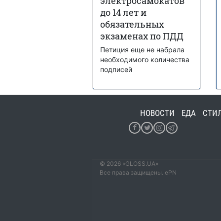
электросамокатов
до 14 лет и
обязательных
экзаменах по ПДД
Петиция еще не набрала
необходимого количества
подписей
НОВОСТИ
ЕДА
СТИ
© 2026 «GLOSS.UA»
Все права защищены. ePN