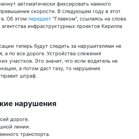
начнут автоматически фиксировать намного
пр
пе
превышение скорости. В следующем году в этот
та. Об этом
передает
"Главком", ссылаясь на слова
20 ф
 агентства инфраструктурных проектов Кирилла
нак
Pa
ст
ации теперь будут следить за нарушителями не
13 я
, а по все дороге. Устройства слежения
мо
пр
ких участков. Это значит, что если водитель не
кации, а потом даст газу, то нарушение
10 н
тправит штраф.
цик
за
18 а
Ка
кие нарушения
на
ко
сей дороге.
10 и
шт
шной линии.
КГ
енного транспорта.
во