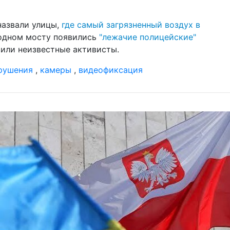
02 и
гра
назвали улицы,
где самый загрязненный воздух в
ож
ходном мосту появились
"лежачие полицейские"
вили неизвестные активисты.
02 и
отд
фа
рушения
,
камеры
,
видеофиксация
с 
22 м
гр
ка
19 м
бо
ар
01 м
Ук
по