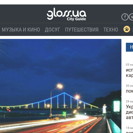
МУЗЫКА И КИНО
ДОСУГ
ПУТЕШЕСТВИЯ
ТЕХНО
Н
03 и
ис
ка
30 и
по
29 м
Укр
ди
ав
18 м