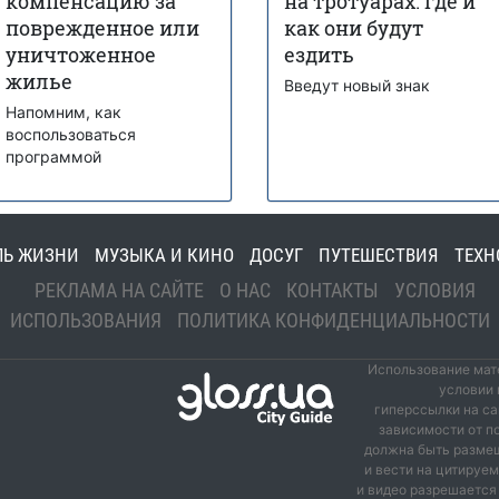
компенсацию за
на тротуарах: где и
поврежденное или
как они будут
уничтоженное
ездить
жилье
Введут новый знак
Напомним, как
воспользоваться
программой
ЛЬ ЖИЗНИ
МУЗЫКА И КИНО
ДОСУГ
ПУТЕШЕСТВИЯ
ТЕХН
РЕКЛАМА НА САЙТЕ
О НАС
КОНТАКТЫ
УСЛОВИЯ
ИСПОЛЬЗОВАНИЯ
ПОЛИТИКА КОНФИДЕНЦИАЛЬНОСТИ
Использование мате
условии 
гиперссылки на са
зависимости от п
должна быть размещ
и вести на цитируе
и видео разрешается 