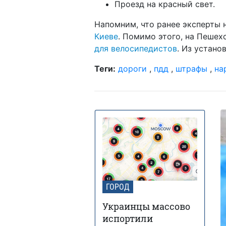
Проезд на красный свет.
Напомним, что ранее эксперты 
Киеве
. Помимо этого, на Пеше
для велосипедистов
. Из устано
Теги:
дороги
,
пдд
,
штрафы
,
на
ГОРОД
Украинцы массово
испортили