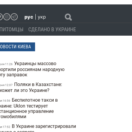
рус
|
укр
ПИТОМЦЫ
СДЕЛАНО В УКРАИНЕ
ОВОСТИ КИЕВА
Украинцы массово
юля 11:26
портили россиянам народную
рту заправок
Поляки в Казахстане:
юня 12:07
может ли это Украине?
Беспилотное такси в
ая 16:56
аине: Uklon тестирует
станционное управление
томобилями
В Украине зарегистрировали
ая 17:52