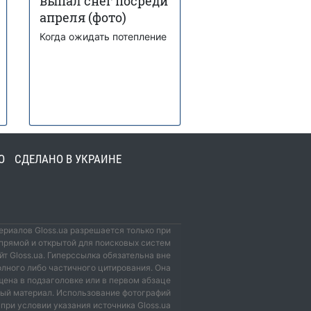
выпал снег посреди
апреля (фото)
Когда ожидать потепление
О
СДЕЛАНО В УКРАИНЕ
риалов Gloss.ua разрешается только при
прямой и открытой для поисковых систем
йт Gloss.ua. Гиперссылка обязательна вне
олного либо частичного цитирования. Она
ена в подзаголовке или в первом абзаце
мый материал. Использование фотографий
при условии указания источника Gloss.ua