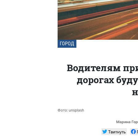
ГОРОД
Водителям при
дорогах буд
н
Фото: unsplash
Марина Гор
Твитнуть