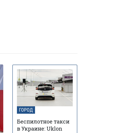
В Украину идет 38-
юня 13:40
дусная жара: где и когда
идается пик температуры
Контрактовую площадь
юня 12:46
али на 2 года датской
рмкомпании для проекта борьбы
диабетом
В Украину идут дожди и
ая 17:54
озы: синоптик предупредила, в
ких областях испортится погода
В каких районах Киева
ая 14:51
льше всего возросла стоимость
енды жилья – исследование
Заморозки до -5 накроют
ая 18:24
раину в мае: области и даты
холодания
ГОРОД
Беспилотное такси
в Украине: Uklon