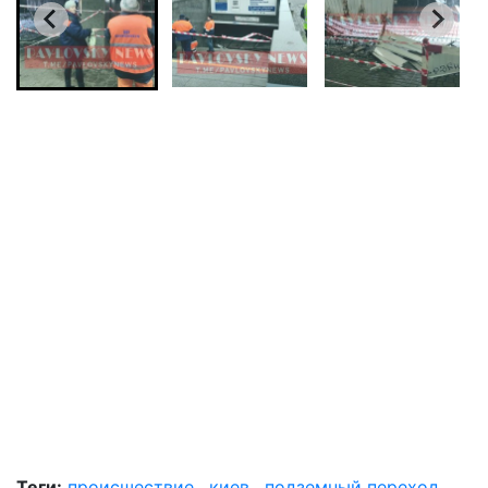
Теги:
происшествие
,
киев
,
подземный переход
,