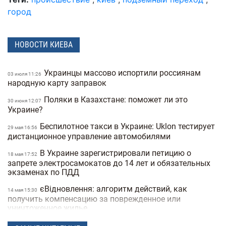
город
НОВОСТИ КИЕВА
Украинцы массово испортили россиянам
03 июля 11:26
народную карту заправок
Поляки в Казахстане: поможет ли это
30 июня 12:07
Украине?
Беспилотное такси в Украине: Uklon тестирует
29 мая 16:56
дистанционное управление автомобилями
В Украине зарегистрировали петицию о
18 мая 17:52
запрете электросамокатов до 14 лет и обязательных
экзаменах по ПДД
єВідновлення: алгоритм действий, как
14 мая 15:30
получить компенсацию за поврежденное или
уничтоженное жилье
В Украине хотят запретить электросамокаты
06 мая 15:50