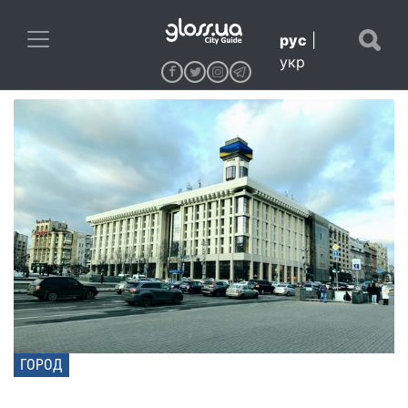
рус
|
укр
ГОРОД