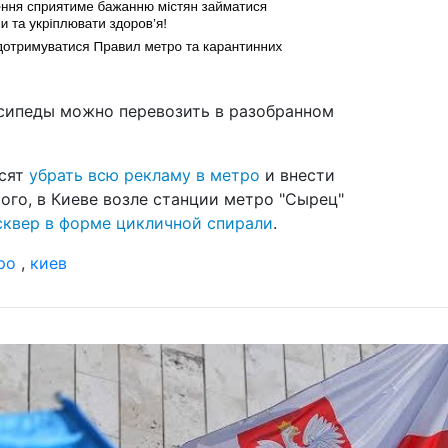
02 и
гра
ож
02 и
осипеды можно перевозить в разобранном
отд
фа
с 
осят
убрать всю рекламу в метро
и внести
22 м
ого, в Киеве возле станции метро "Сырец"
гр
сквер в форме цикличной спирали
.
ка
ро
,
киев
19 м
бо
ар
01 м
Ук
по