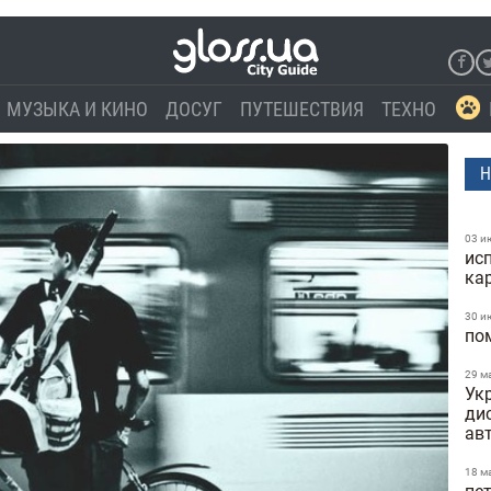
МУЗЫКА И КИНО
ДОСУГ
ПУТЕШЕСТВИЯ
ТЕХНО
Н
03 и
ис
ка
30 и
по
29 м
Укр
ди
ав
18 м