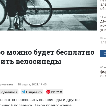
пе
эл
об
14 м
де
ко
ун
06 м
эл
и 
о можно будет бесплатно
С
21 а
зить велосипеды
в о
по
05 а
фо
25 ф
Кие
он
на
рносталь
18 марта, 2021, 17:45
25 ф
Поделиться
Отправить
Pintrest
буд
ма
есплатно перевозить велосипеды и другое
личной подземке. Такое предложение
23 ф