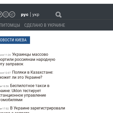
рус
|
укр
ПИТОМЦЫ
СДЕЛАНО В УКРАИНЕ
ОВОСТИ КИЕВА
Украинцы массово
юля 11:26
портили россиянам народную
рту заправок
Поляки в Казахстане:
юня 12:07
может ли это Украине?
Беспилотное такси в
ая 16:56
аине: Uklon тестирует
станционное управление
томобилями
В Украине зарегистрировали
ая 17:52