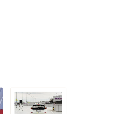
В Украину идет 38-
юня 13:40
дусная жара: где и когда
идается пик температуры
Контрактовую площадь
юня 12:46
али на 2 года датской
рмкомпании для проекта борьбы
диабетом
В Украину идут дожди и
ая 17:54
озы: синоптик предупредила, в
ких областях испортится погода
В каких районах Киева
ая 14:51
льше всего возросла стоимость
енды жилья – исследование
Заморозки до -5 накроют
ая 18:24
раину в мае: области и даты
холодания