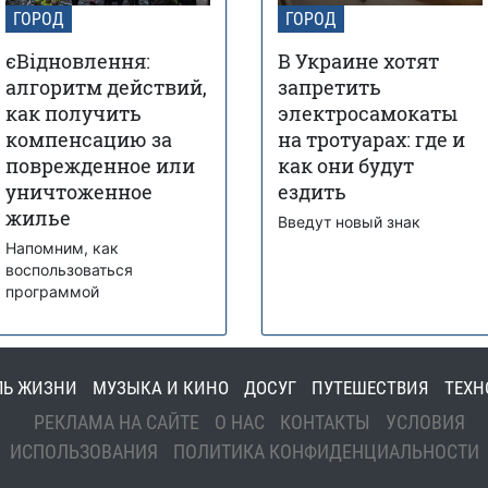
ГОРОД
ГОРОД
єВідновлення:
В Украине хотят
алгоритм действий,
запретить
как получить
электросамокаты
компенсацию за
на тротуарах: где и
поврежденное или
как они будут
уничтоженное
ездить
жилье
Введут новый знак
Напомним, как
воспользоваться
программой
ЛЬ ЖИЗНИ
МУЗЫКА И КИНО
ДОСУГ
ПУТЕШЕСТВИЯ
ТЕХН
РЕКЛАМА НА САЙТЕ
О НАС
КОНТАКТЫ
УСЛОВИЯ
ИСПОЛЬЗОВАНИЯ
ПОЛИТИКА КОНФИДЕНЦИАЛЬНОСТИ