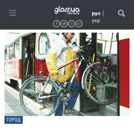
рус
|
укр
ГОРОД