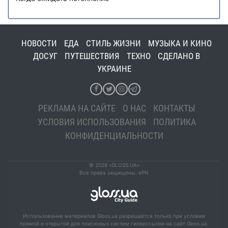
НОВОСТИ
ЕДА
СТИЛЬ ЖИЗНИ
МУЗЫКА И КИНО
ДОСУГ
ПУТЕШЕСТВИЯ
ТЕХНО
СДЕЛАНО В
УКРАИНЕ
РЕКЛАМА НА САЙТЕ
О НАС
КОНТАКТЫ
УСЛОВИЯ ИСПОЛЬЗОВАНИЯ
ПОЛИТИКА
КОНФИДЕНЦИАЛЬНОСТИ
© 2026 «GLOSS.UA»
Все права защищены. ePN
Использование материалов Gloss.ua разрешается только при условии
прямой и открытой для поисковых систем гиперссылки на сайт Gloss.ua.