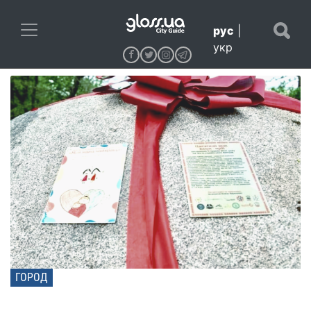
рус
|
укр
ГОРОД