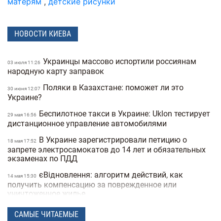
матерям
,
детские рисунки
НОВОСТИ КИЕВА
Украинцы массово испортили россиянам
03 июля 11:26
народную карту заправок
Поляки в Казахстане: поможет ли это
30 июня 12:07
Украине?
Беспилотное такси в Украине: Uklon тестирует
29 мая 16:56
дистанционное управление автомобилями
В Украине зарегистрировали петицию о
18 мая 17:52
запрете электросамокатов до 14 лет и обязательных
экзаменах по ПДД
єВідновлення: алгоритм действий, как
14 мая 15:30
получить компенсацию за поврежденное или
уничтоженное жилье
В Украине хотят запретить электросамокаты на
15:50
САМЫЕ ЧИТАЕМЫЕ
тротуарах: где и как они будут ездить