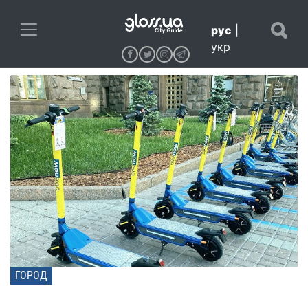
рус
|
укр
ГОРОД