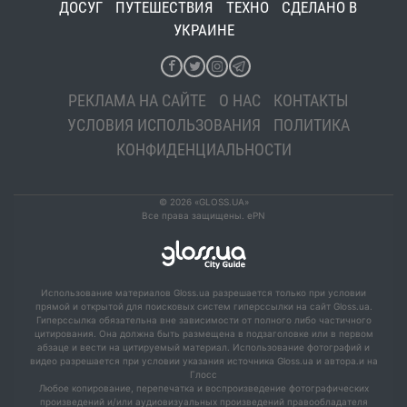
ДОСУГ
ПУТЕШЕСТВИЯ
ТЕХНО
СДЕЛАНО В
УКРАИНЕ
РЕКЛАМА НА САЙТЕ
О НАС
КОНТАКТЫ
УСЛОВИЯ ИСПОЛЬЗОВАНИЯ
ПОЛИТИКА
КОНФИДЕНЦИАЛЬНОСТИ
© 2026 «GLOSS.UA»
Все права защищены. ePN
Использование материалов Gloss.ua разрешается только при условии
прямой и открытой для поисковых систем гиперссылки на сайт Gloss.ua.
Гиперссылка обязательна вне зависимости от полного либо частичного
цитирования. Она должна быть размещена в подзаголовке или в первом
абзаце и вести на цитируемый материал. Использование фотографий и
видео разрешается при условии указания источника Gloss.ua и автора.и на
Глосс
Любое копирование, перепечатка и воспроизведение фотографических
произведений и/или аудиовизуальных произведений правообладателя