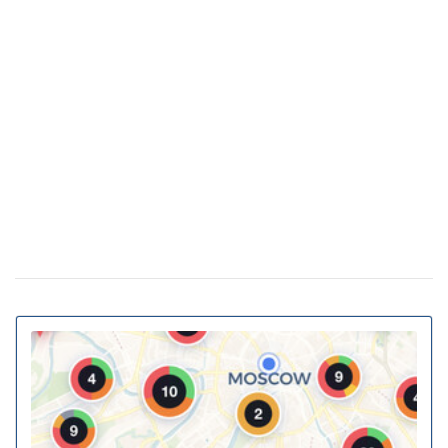
как это повлияло на стоимость недвижимости
Какая погода в Украине будет в начале
25 февраля 18:21
весны: прогноз на март
Украинские архитекторы предложили
23 февраля 15:46
превратить подземные переходы и остановки в
укрытия
Власна генерація та накопичення енергії:
20 февраля 11:11
як у ЖК Gravity Park втілюється в життя новий тренд
столичної нерухомості
20% киевских билбордов могут отслеживать
13 января 16:23
телефоны прохожих
На Украину надвигается циклон Niksala: что
10 ноября 16:58
будет с погодой завтра
Штрафы до 3400 грн: Кабмин предлагает
18 августа 16:36
ужесточить наказание за нарушение комендантского
часа
За животных в авто будут штрафовать и
10 июля 16:23
лишать свободы: в КГГА напомнили о наказаниях для
водителей