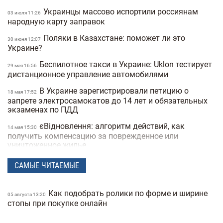
Украинцы массово испортили россиянам
03 июля 11:26
народную карту заправок
Поляки в Казахстане: поможет ли это
30 июня 12:07
Украине?
Беспилотное такси в Украине: Uklon тестирует
29 мая 16:56
дистанционное управление автомобилями
В Украине зарегистрировали петицию о
18 мая 17:52
запрете электросамокатов до 14 лет и обязательных
экзаменах по ПДД
єВідновлення: алгоритм действий, как
14 мая 15:30
получить компенсацию за поврежденное или
уничтоженное жилье
В Украине хотят запретить электросамокаты
06 мая 15:50
САМЫЕ ЧИТАЕМЫЕ
на тротуарах: где и как они будут ездить
В Украину вернулась зима: в одной из
21 апреля 17:53
Как подобрать ролики по форме и ширине
05 августа 13:20
областей выпал снег посреди апреля (фото)
стопы при покупке онлайн
Спрос на квартиры в Киеве упал на 40%:
25 февраля 19:41