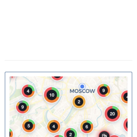
Украинские архитекторы предложили
23 февраля 15:46
превратить подземные переходы и остановки в
укрытия
Власна генерація та накопичення енергії:
20 февраля 11:11
як у ЖК Gravity Park втілюється в життя новий тренд
столичної нерухомості
20% киевских билбордов могут отслеживать
13 января 16:23
телефоны прохожих
На Украину надвигается циклон Niksala: что
10 ноября 16:58
будет с погодой завтра
Штрафы до 3400 грн: Кабмин предлагает
18 августа 16:36
ужесточить наказание за нарушение комендантского
часа
За животных в авто будут штрафовать и
10 июля 16:23
лишать свободы: в КГГА напомнили о наказаниях для
водителей
В Украину идет 38-градусная жара: где и
02 июня 13:40
когда ожидается пик температуры