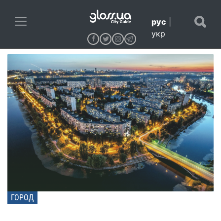
рус
|
укр
ГОРОД