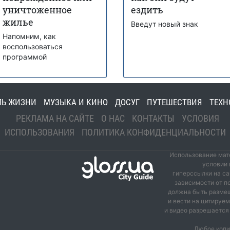
уничтоженное
ездить
жилье
Введут новый знак
Напомним, как
воспользоваться
программой
ЛЬ ЖИЗНИ
МУЗЫКА И КИНО
ДОСУГ
ПУТЕШЕСТВИЯ
ТЕХН
РЕКЛАМА НА САЙТЕ
О НАС
КОНТАКТЫ
УСЛОВИЯ
ИСПОЛЬЗОВАНИЯ
ПОЛИТИКА КОНФИДЕНЦИАЛЬНОСТИ
Использование мате
условии 
гиперссылки на са
зависимости от п
должна быть размещ
и вести на цитируе
и видео разрешается 
Любое копи