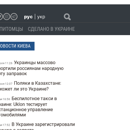
рус
|
укр
ПИТОМЦЫ
СДЕЛАНО В УКРАИНЕ
ОВОСТИ КИЕВА
Украинцы массово
юля 11:26
портили россиянам народную
рту заправок
Поляки в Казахстане:
юня 12:07
может ли это Украине?
Беспилотное такси в
ая 16:56
аине: Uklon тестирует
станционное управление
томобилями
В Украине зарегистрировали
ая 17:52