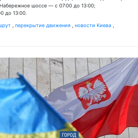
Набережное шоссе — с 07:00 до 13:00;
02 и
0 до 13:00.
гра
ож
шрут
,
перекрытие движения
,
новости Киева
,
02 и
отд
фа
с 
22 м
гр
ка
19 м
бо
ар
01 м
Ук
по
ГОРОД