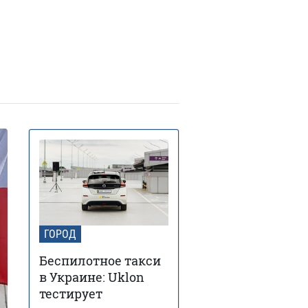
В Украину идет 38-
юня 13:40
дусная жара: где и когда
идается пик температуры
Контрактовую площадь
юня 12:46
али на 2 года датской
рмкомпании для проекта борьбы
диабетом
В Украину идут дожди и
ая 17:54
озы: синоптик предупредила, в
ких областях испортится погода
В каких районах Киева
ая 14:51
льше всего возросла стоимость
енды жилья – исследование
Заморозки до -5 накроют
ая 18:24
ГОРОД
раину в мае: области и даты
холодания
Беспилотное такси
в Украине: Uklon
тестирует