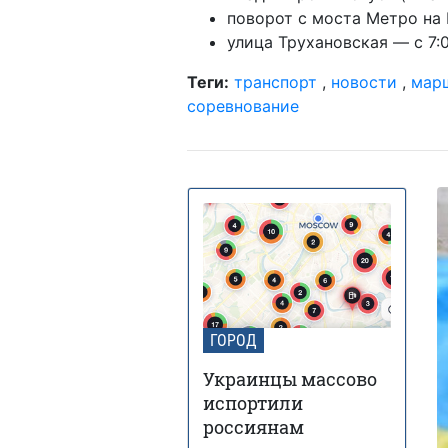
поворот с моста Метро на 
улица Трухановская — с 7:0
Теги:
транспорт
,
новости
,
мар
соревнование
ГОРОД
Украинцы массово
испортили
россиянам