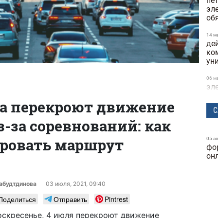
пе
эл
об
14 м
де
ко
ун
06 м
эл
и 
ва перекроют движение
С
21 а
з-за соревнований: как
в о
по
ровать маршрут
05 а
фо
25 ф
Кие
он
на
25 ф
абудтдинова
03 июля, 2021, 09:40
буд
Поделиться
Отправить
Pintrest
ма
 воскресенье, 4 июля перекроют движение
23 ф