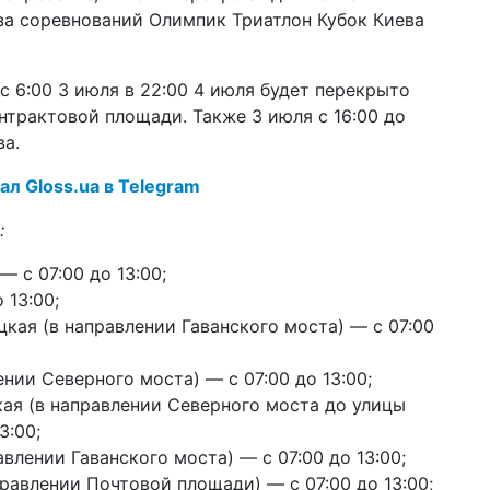
пр
-за соревнований Олимпик Триатлон Кубок Киева
пе
20 ф
с 6:00 3 июля в 22:00 4 июля будет перекрыто
нак
Pa
нтрактовой площади. Также 3 июля с 16:00 до
ст
ва.
13 я
нал Gloss.ua в Telegram
мо
пр
:
10 н
цик
 с 07:00 до 13:00;
за
 13:00;
ая (в направлении Гаванского моста) — с 07:00
18 а
Ка
на
нии Северного моста) — с 07:00 до 13:00;
ко
ая (в направлении Северного моста до улицы
10 и
3:00;
шт
влении Гаванского моста) — с 07:00 до 13:00;
КГ
во
равлении Почтовой площади) — с 07:00 до 13:00;