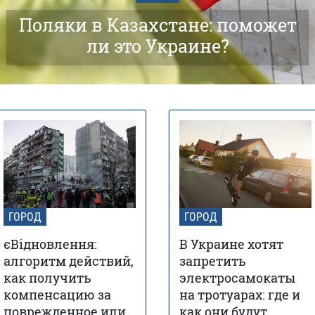
Поляки в Казахстане: поможет
ли это Украине?
ГОРОД
ГОРОД
єВідновлення:
В Украине хотят
алгоритм действий,
запретить
как получить
электросамокаты
компенсацию за
на тротуарах: где и
поврежденное или
как они будут