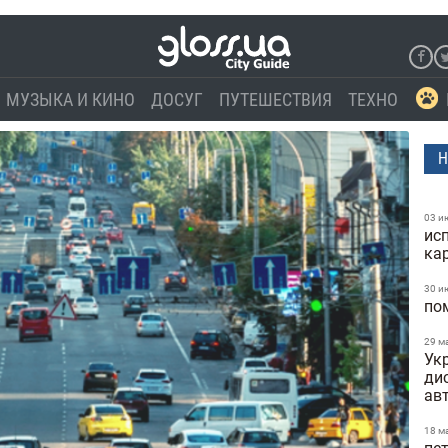
МУЗЫКА И КИНО
ДОСУГ
ПУТЕШЕСТВИЯ
ТЕХНО
Н
03 и
ис
ка
30 и
по
29 м
Укр
ди
ав
18 м