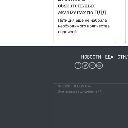
обязательных
экзаменах по ПДД
Петиция еще не набрала
необходимого количества
подписей
НОВОСТИ
ЕДА
СТИ
© 2026 «GLOSS.UA»
Все права защищены. ePN