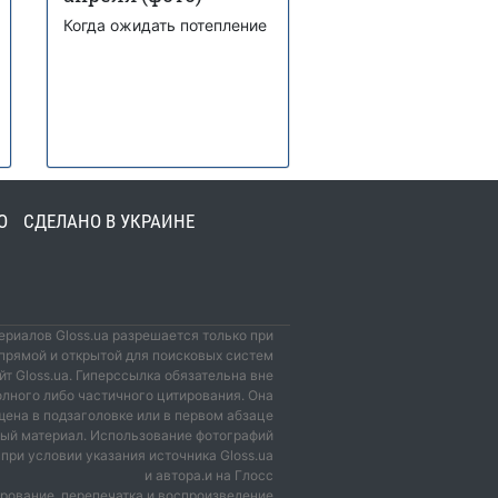
Когда ожидать потепление
О
СДЕЛАНО В УКРАИНЕ
риалов Gloss.ua разрешается только при
прямой и открытой для поисковых систем
йт Gloss.ua. Гиперссылка обязательна вне
олного либо частичного цитирования. Она
ена в подзаголовке или в первом абзаце
мый материал. Использование фотографий
при условии указания источника Gloss.ua
и автора.и на Глосс
рование, перепечатка и воспроизведение