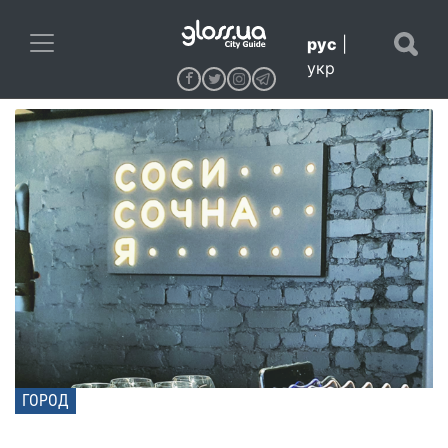
рус
|
укр
ГОРОД