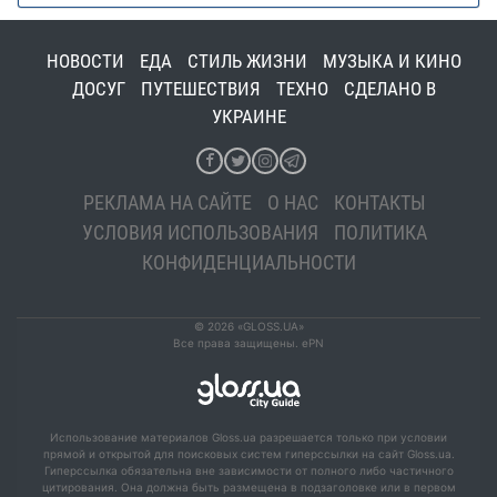
НОВОСТИ
ЕДА
СТИЛЬ ЖИЗНИ
МУЗЫКА И КИНО
ДОСУГ
ПУТЕШЕСТВИЯ
ТЕХНО
СДЕЛАНО В
УКРАИНЕ
РЕКЛАМА НА САЙТЕ
О НАС
КОНТАКТЫ
УСЛОВИЯ ИСПОЛЬЗОВАНИЯ
ПОЛИТИКА
КОНФИДЕНЦИАЛЬНОСТИ
© 2026 «GLOSS.UA»
Все права защищены. ePN
Использование материалов Gloss.ua разрешается только при условии
прямой и открытой для поисковых систем гиперссылки на сайт Gloss.ua.
Гиперссылка обязательна вне зависимости от полного либо частичного
цитирования. Она должна быть размещена в подзаголовке или в первом