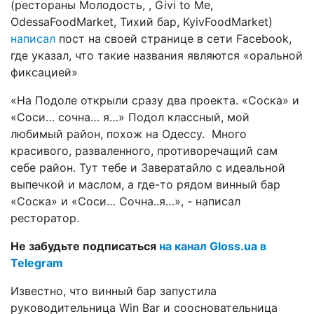
(рестораны Молодость, , Givi to Me,
OdessaFoodMarket, Тихий бар, KyivFoodMarket)
написал
пост на своей странице в сети Facebook,
где указал, что такие названия являются «оральной
фиксацией»
«На Подоле открыли сразу два проекта. «Соска» и
«Соси… сочна… я…» Подол классный, мой
любимый район, похож на Одессу. Много
красивого, разваленного, противоречащий сам
себе район. Тут тебе и Завератайло с идеальной
выпечкой и маслом, а где-то рядом винный бар
«Соска» и «Соси… Сочна..я…», - написал
ресторатор.
Не забудьте подписаться
на канал Gloss.ua в
Telegram
Известно, что винный бар запустила
руководительница Win Bar и соосновательница