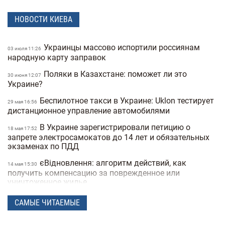
НОВОСТИ КИЕВА
Украинцы массово испортили россиянам
03 июля 11:26
народную карту заправок
Поляки в Казахстане: поможет ли это
30 июня 12:07
Украине?
Беспилотное такси в Украине: Uklon тестирует
29 мая 16:56
дистанционное управление автомобилями
В Украине зарегистрировали петицию о
18 мая 17:52
запрете электросамокатов до 14 лет и обязательных
экзаменах по ПДД
єВідновлення: алгоритм действий, как
14 мая 15:30
получить компенсацию за поврежденное или
уничтоженное жилье
В Украине хотят запретить электросамокаты
06 мая 15:50
САМЫЕ ЧИТАЕМЫЕ
на тротуарах: где и как они будут ездить