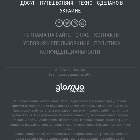
ДОСУГ
ПУТЕШЕСТВИЯ
ТЕХНО
СДЕЛАНО В
УКРАИНЕ
РЕКЛАМА НА САЙТЕ
О НАС
КОНТАКТЫ
УСЛОВИЯ ИСПОЛЬЗОВАНИЯ
ПОЛИТИКА
КОНФИДЕНЦИАЛЬНОСТИ
© 2026 «GLOSS.UA»
Все права защищены. ePN
Использование материалов Gloss.ua разрешается только при условии
прямой и открытой для поисковых систем гиперссылки на сайт Gloss.ua.
Гиперссылка обязательна вне зависимости от полного либо частичного
цитирования. Она должна быть размещена в подзаголовке или в первом
абзаце и вести на цитируемый материал. Использование фотографий и
видео разрешается при условии указания источника Gloss.ua и автора.и на
Глосс
Любое копирование, перепечатка и воспроизведение фотографических
произведений и/или аудиовизуальных произведений правообладателя