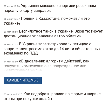
Украинцы массово испортили россиянам
03 июля 11:26
народную карту заправок
Поляки в Казахстане: поможет ли это
30 июня 12:07
Украине?
Беспилотное такси в Украине: Uklon тестирует
29 мая 16:56
дистанционное управление автомобилями
В Украине зарегистрировали петицию о
18 мая 17:52
запрете электросамокатов до 14 лет и обязательных
экзаменах по ПДД
єВідновлення: алгоритм действий, как
14 мая 15:30
получить компенсацию за поврежденное или
уничтоженное жилье
В Украине хотят запретить электросамокаты
06 мая 15:50
САМЫЕ ЧИТАЕМЫЕ
на тротуарах: где и как они будут ездить
В Украину вернулась зима: в одной из
21 апреля 17:53
Как подобрать ролики по форме и ширине
05 августа 13:20
областей выпал снег посреди апреля (фото)
стопы при покупке онлайн
Спрос на квартиры в Киеве упал на 40%:
25 февраля 19:41