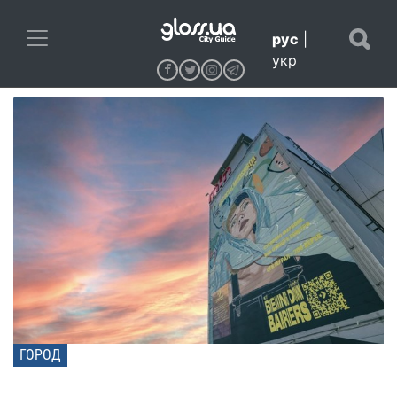
рус
|
укр
ГОРОД