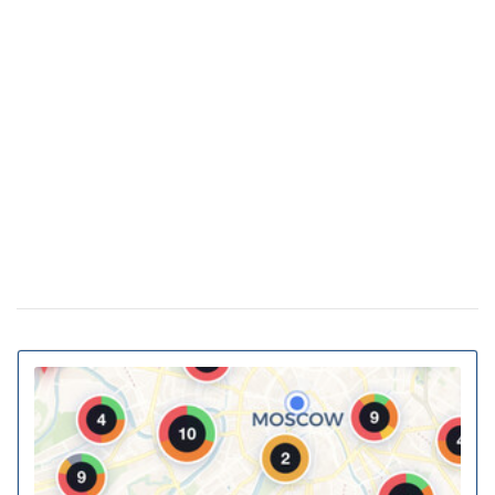
как это повлияло на стоимость недвижимости
Какая погода в Украине будет в начале
25 февраля 18:21
весны: прогноз на март
Украинские архитекторы предложили
23 февраля 15:46
превратить подземные переходы и остановки в
укрытия
Власна генерація та накопичення енергії:
20 февраля 11:11
як у ЖК Gravity Park втілюється в життя новий тренд
столичної нерухомості
20% киевских билбордов могут отслеживать
13 января 16:23
телефоны прохожих
На Украину надвигается циклон Niksala: что будет
16:58
с погодой завтра
Штрафы до 3400 грн: Кабмин предлагает
18 августа 16:36
ужесточить наказание за нарушение комендантского
часа
За животных в авто будут штрафовать и лишать
16:23
свободы: в КГГА напомнили о наказаниях для
водителей