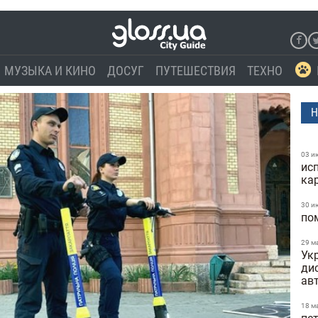
МУЗЫКА И КИНО
ДОСУГ
ПУТЕШЕСТВИЯ
ТЕХНО
Н
03 и
ис
ка
30 и
по
29 м
Укр
ди
ав
18 м