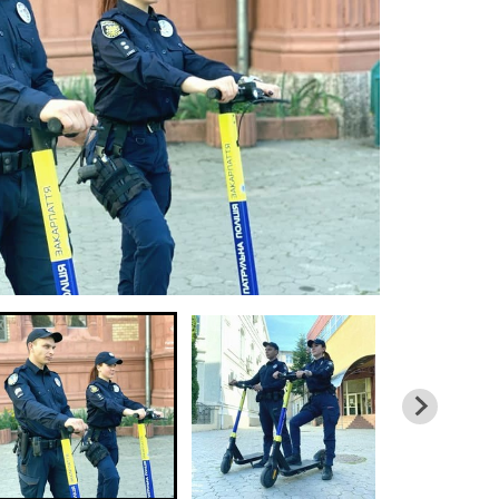
02 и
гра
ож
02 и
отд
фа
с 
22 м
гр
ка
19 м
бо
ар
01 м
Ук
по