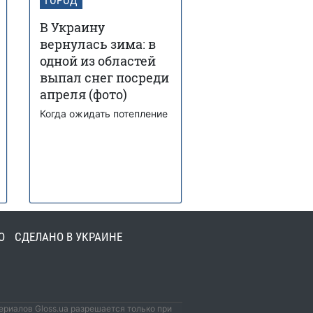
ГОРОД
В Украину
вернулась зима: в
одной из областей
выпал снег посреди
апреля (фото)
Когда ожидать потепление
О
СДЕЛАНО В УКРАИНЕ
риалов Gloss.ua разрешается только при