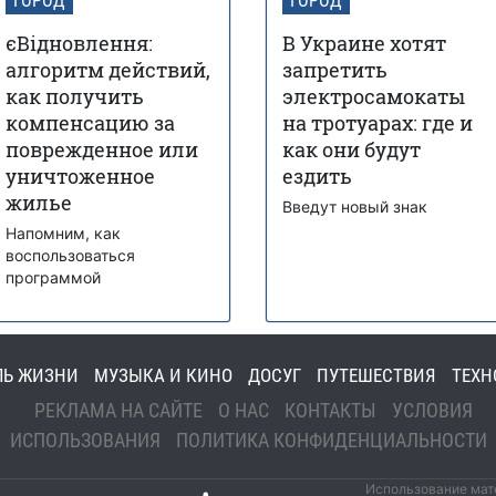
ГОРОД
ГОРОД
єВідновлення:
В Украине хотят
алгоритм действий,
запретить
как получить
электросамокаты
компенсацию за
на тротуарах: где и
поврежденное или
как они будут
уничтоженное
ездить
жилье
Введут новый знак
Напомним, как
воспользоваться
программой
ЛЬ ЖИЗНИ
МУЗЫКА И КИНО
ДОСУГ
ПУТЕШЕСТВИЯ
ТЕХН
РЕКЛАМА НА САЙТЕ
О НАС
КОНТАКТЫ
УСЛОВИЯ
ИСПОЛЬЗОВАНИЯ
ПОЛИТИКА КОНФИДЕНЦИАЛЬНОСТИ
Использование мате