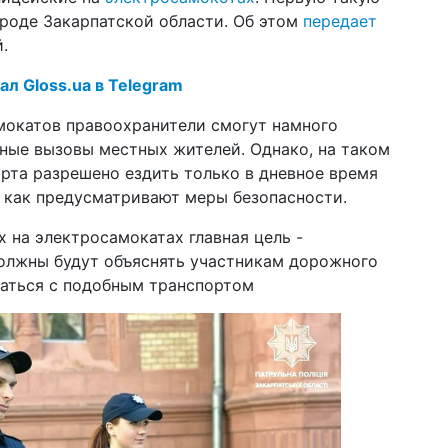
пр
роде Закарпатской области. Об этом
передает
пе
.
20 ф
ал Gloss.ua в Telegram
нак
Pa
ст
мокатов правоохранители смогут намного
ные вызовы местных жителей. Однако, на таком
13 я
орта разрешено ездить только в дневное время
мо
пр
, как предусматривают меры безопасности.
10 н
 на электросамокатах главная цель -
цик
олжны будут объяснять участникам дорожного
за
щаться с подобным транспортом
18 а
Ка
на
ко
10 и
шт
КГ
во