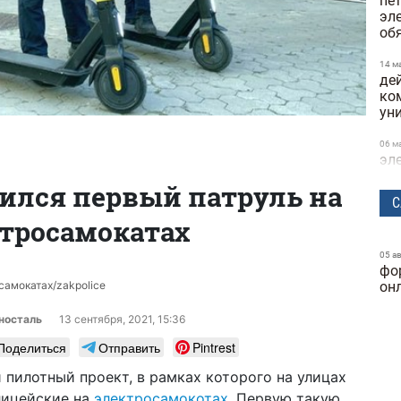
пе
эл
об
14 м
де
ко
ун
06 м
эл
и 
ился первый патруль на
С
21 а
тросамокатах
в о
по
05 а
фо
25 ф
Кие
самокатах/zakpolice
он
на
носталь
13 сентября, 2021, 15:36
25 ф
Поделиться
Отправить
Pintrest
буд
ма
и пилотный проект, в рамках которого на улицах
лицейские на
электросамокотах
. Первую такую
23 ф