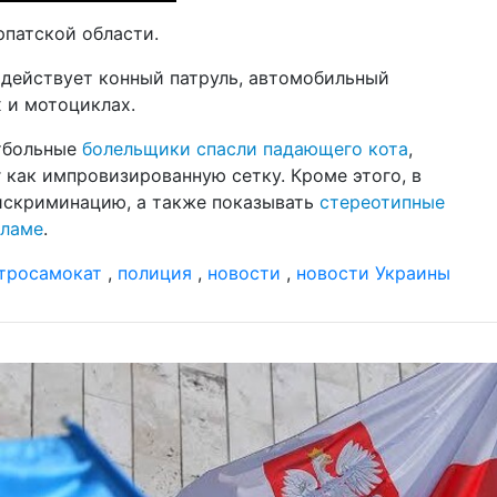
рпатской области.
 действует конный патруль, автомобильный
х и мотоциклах.
утбольные
болельщики спасли падающего кота
,
 как импровизированную сетку. Кроме этого, в
искриминацию, а также показывать
стереотипные
кламе
.
тросамокат
,
полиция
,
новости
,
новости Украины