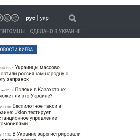
рус
|
укр
ПИТОМЦЫ
СДЕЛАНО В УКРАИНЕ
ОВОСТИ КИЕВА
Украинцы массово
юля 11:26
портили россиянам народную
рту заправок
Поляки в Казахстане:
юня 12:07
может ли это Украине?
Беспилотное такси в
ая 16:56
аине: Uklon тестирует
станционное управление
томобилями
В Украине зарегистрировали
ая 17:52