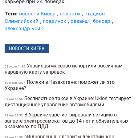
карьере при 24 победах.
Теги:
новости Киева
,
новости
,
стадион
Олимпийский
,
поединок
,
реванш
,
боксер
,
александр усик
НОВОСТИ КИЕВА
Украинцы массово испортили россиянам
03 июля 11:26
народную карту заправок
Поляки в Казахстане: поможет ли это
30 июня 12:07
Украине?
Беспилотное такси в Украине: Uklon тестирует
29 мая 16:56
дистанционное управление автомобилями
В Украине зарегистрировали петицию о
18 мая 17:52
запрете электросамокатов до 14 лет и обязательных
экзаменах по ПДД
єВідновлення: алгоритм действий, как
14 мая 15:30