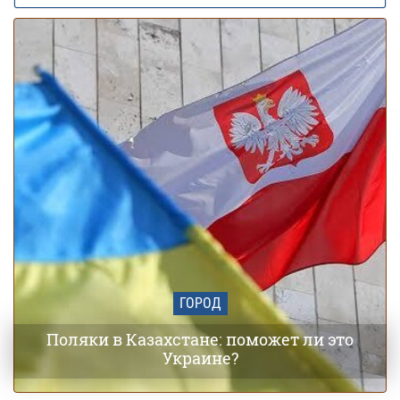
Заморозки до -5 накроют Украину в мае:
01 мая 18:24
области и даты похолодания
ГОРОД
Поляки в Казахстане: поможет ли это
Украине?