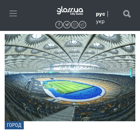
рус
|
укр
ГОРОД