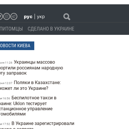
рус
|
укр
ПИТОМЦЫ
СДЕЛАНО В УКРАИНЕ
ОВОСТИ КИЕВА
Украинцы массово
юля 11:26
портили россиянам народную
рту заправок
Поляки в Казахстане:
юня 12:07
может ли это Украине?
Беспилотное такси в
ая 16:56
аине: Uklon тестирует
станционное управление
томобилями
В Украине зарегистрировали
ая 17:52