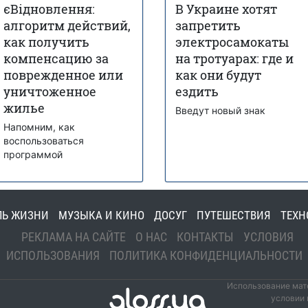
єВідновлення:
В Украине хотят
алгоритм действий,
запретить
как получить
электросамокаты
компенсацию за
на тротуарах: где и
поврежденное или
как они будут
уничтоженное
ездить
жилье
Введут новый знак
Напомним, как
воспользоваться
программой
ЛЬ ЖИЗНИ
МУЗЫКА И КИНО
ДОСУГ
ПУТЕШЕСТВИЯ
ТЕХН
РЕКЛАМА НА САЙТЕ
О НАС
КОНТАКТЫ
УСЛОВИЯ
ИСПОЛЬЗОВАНИЯ
ПОЛИТИКА КОНФИДЕНЦИАЛЬНОСТИ
Использование мате
условии 