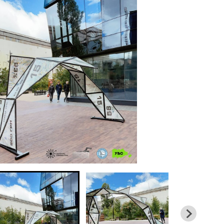
02 и
гра
ож
02 и
отд
фа
с 
22 м
гр
ка
19 м
бо
ар
01 м
Ук
по