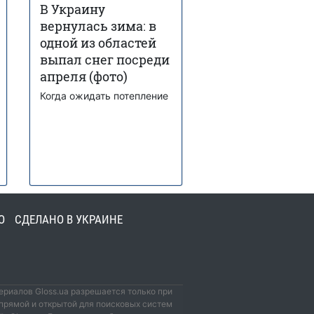
В Украину
вернулась зима: в
одной из областей
выпал снег посреди
апреля (фото)
Когда ожидать потепление
О
СДЕЛАНО В УКРАИНЕ
риалов Gloss.ua разрешается только при
прямой и открытой для поисковых систем