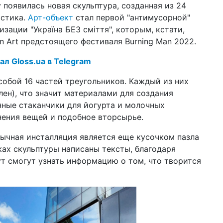
y появилась новая скульптура, созданная из 24
пр
пе
астика.
Арт-объект
стал первой "антимусорной"
зации "Україна БЕЗ сміття", которым, кстати,
20 ф
 Art предстоящего фестиваля Burning Man 2022.
нак
Pa
ст
ал Gloss.ua в Telegram
13 я
собой 16 частей треугольников. Каждый из них
мо
ен), что значит материалами для создания
пр
ные стаканчики для йогурта и молочных
10 н
нения вещей и подобное вторсырье.
цик
за
ычная инсталляция является еще кусочком пазла
ках скульптуры написаны тексты, благодаря
18 а
Ка
т смогут узнать информацию о том, что творится
на
ко
10 и
шт
КГ
во