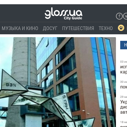
МУЗЫКА И КИНО
ДОСУГ
ПУТЕШЕСТВИЯ
ТЕХНО
Н
03 и
ис
ка
30 и
по
29 м
Укр
ди
ав
18 м