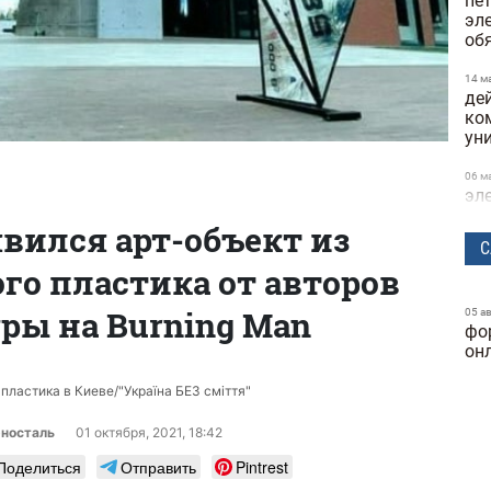
пе
эл
об
14 м
де
ко
ун
06 м
эл
и 
явился арт-объект из
С
21 а
го пластика от авторов
в о
по
ры на Burning Man
05 а
фо
25 ф
Кие
он
на
пластика в Киеве/"Україна БЕЗ сміття"
25 ф
буд
рносталь
01 октября, 2021, 18:42
ма
Поделиться
Отправить
Pintrest
23 ф