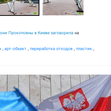
рони Прокоповны в Киеве заговорила
на
а
,
арт-объект
,
переработка отходов
,
пластик
,