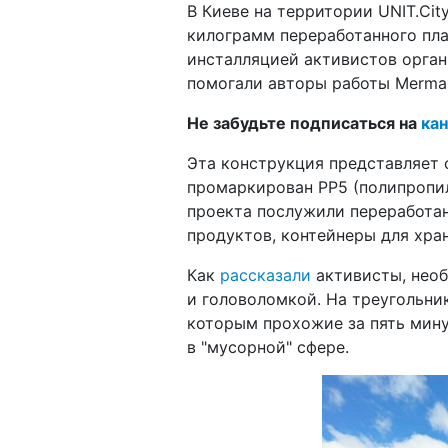
В Киеве на территории UNIT.Cit
килограмм переработанного пл
инсталляцией активистов органи
помогали авторы работы Merman
Не забудьте подписаться на
кан
Эта конструкция представляет 
промаркирован PP5 (полипропил
проекта послужили переработан
продуктов, контейнеры для хра
Как
рассказали
активисты, необ
и головоломкой. На треугольни
которым прохожие за пять мину
в "мусорной" сфере.