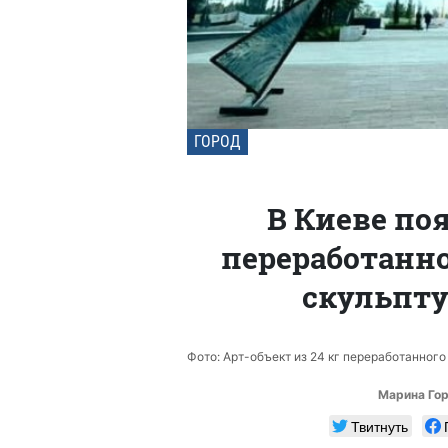
ГОРОД
В Киеве по
переработанно
скульпту
Фото: Арт-объект из 24 кг переработанного 
Марина Го
Твитнуть