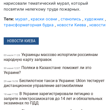
нарисовали тематический мурал, который
посвятили нелегкому труде пожарных.
Теги:
мурал
,
краски осени
,
стенопись
,
художник
,
трансформаторная будка
,
новости Киева
,
новости
НОВОСТИ КИЕВА
Украинцы массово испортили россиянам
03 июля 11:26
народную карту заправок
Поляки в Казахстане: поможет ли это
30 июня 12:07
Украине?
Беспилотное такси в Украине: Uklon тестирует
29 мая 16:56
дистанционное управление автомобилями
В Украине зарегистрировали петицию о
18 мая 17:52
запрете электросамокатов до 14 лет и обязательных
экзаменах по ПДД