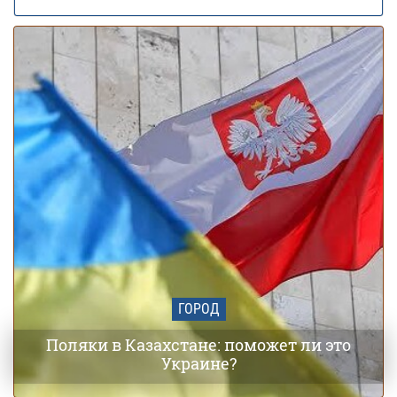
Заморозки до -5 накроют Украину в мае:
01 мая 18:24
области и даты похолодания
ГОРОД
Поляки в Казахстане: поможет ли это
Украине?