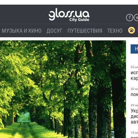
МУЗЫКА И КИНО
ДОСУГ
ПУТЕШЕСТВИЯ
ТЕХНО
Н
03 и
ис
ка
30 и
по
29 м
Укр
ди
ав
18 м