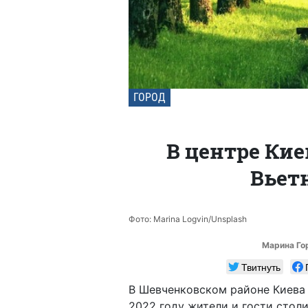
ГОРОД
В центре Ки
Вьет
Фото: Marina Logvin/Unsplash
Марина Го
Твитнуть
В Шевченковском районе Киева
2022 году жители и гости стол