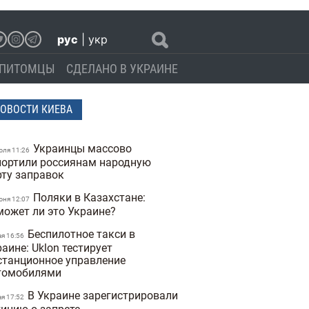
рус
|
укр
ПИТОМЦЫ
СДЕЛАНО В УКРАИНЕ
ОВОСТИ КИЕВА
Украинцы массово
юля 11:26
портили россиянам народную
рту заправок
Поляки в Казахстане:
юня 12:07
может ли это Украине?
Беспилотное такси в
ая 16:56
аине: Uklon тестирует
станционное управление
томобилями
В Украине зарегистрировали
ая 17:52