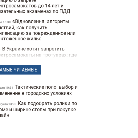
тицию о запрете
ектросамокатов до 14 лет и
язательных экзаменах по ПДД
єВідновлення: алгоритм
ая 15:30
йствий, как получить
мпенсацию за поврежденное или
ичтоженное жилье
В Украине хотят запретить
0
ектросамокаты на тротуарах: где
как они будут ездить
АМЫЕ ЧИТАЕМЫЕ
В Украину вернулась зима:
преля 17:53
дной из областей выпал снег
среди апреля (фото)
Тактические поло: выбор и
юля 10:51
Спрос на квартиры в
именение в городских условиях
евраля 19:41
ве упал на 40%: как это повлияло
Как подобрать ролики по
 стоимость недвижимости
вгуста 13:20
рме и ширине стопы при покупке
Какая погода в Украине
лайн
евраля 18:21
ет в начале весны: прогноз на
рт
Украинские архитекторы
евраля 15:46