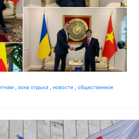
етнам
,
зона отдыха
,
новости
,
общественное