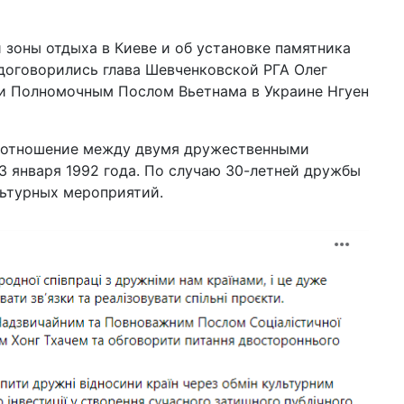
02 и
гра
 зоны отдыха в Киеве и об установке памятника
ож
договорились глава Шевченковской РГА Олег
 и Полномочным Послом Вьетнама в Украине Нгуен
02 и
отд
фа
с 
 отношение между двумя дружественными
3 января 1992 года. По случаю 30-летней дружбы
22 м
гр
льтурных мероприятий.
ка
19 м
бо
ар
01 м
Ук
по