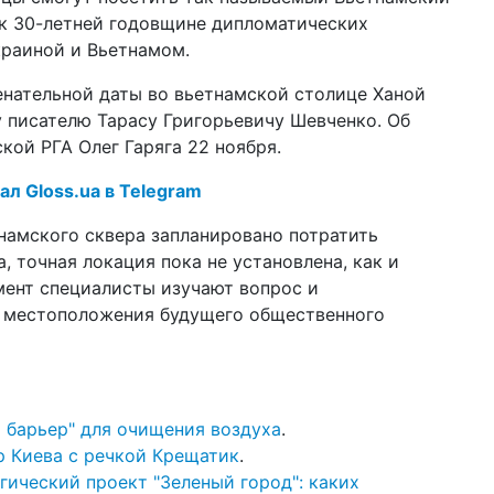
пр
 к 30-летней годовщине дипломатических
пе
раиной и Вьетнамом.
20 ф
менательной даты во вьетнамской столице Ханой
нак
Pa
 писателю Тарасу Григорьевичу Шевченко. Об
ст
кой РГА Олег Гаряга 22 ноября.
13 я
ал Gloss.ua в Telegram
мо
пр
тнамского сквера запланировано потратить
10 н
 точная локация пока не установлена, как и
цик
мент специалисты изучают вопрос и
за
 местоположения будущего общественного
18 а
Ка
на
ко
 барьер" для очищения воздуха
.
10 и
шт
р Киева с речкой Крещатик
.
КГ
гический проект "Зеленый город": каких
во