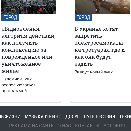
ГОРОД
ГОРОД
єВідновлення:
В Украине хотят
алгоритм действий,
запретить
как получить
электросамокаты
компенсацию за
на тротуарах: где и
поврежденное или
как они будут
уничтоженное
ездить
жилье
Введут новый знак
Напомним, как
воспользоваться
программой
ЛЬ ЖИЗНИ
МУЗЫКА И КИНО
ДОСУГ
ПУТЕШЕСТВИЯ
ТЕХН
РЕКЛАМА НА САЙТЕ
О НАС
КОНТАКТЫ
УСЛОВИЯ