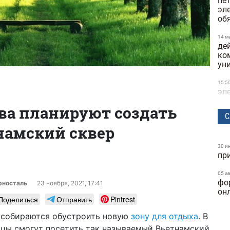
пе
эл
об
14 м
де
ко
ун
15:5
эл
и 
ева планируют создать
С
21 а
намский сквер
в о
по
30 и
пр
25 ф
Кие
на
05 а
фо
рносталь
23 ноября, 2021, 17:41
он
25 ф
Поделиться
Отправить
Pintrest
буд
ма
 собираются обустроить новую
зону для отдыха
. В
ицы смогут посетить так называемый Вьетнамский
23 ф