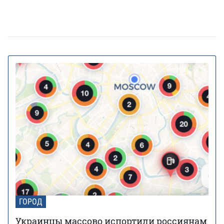
20% киевских билбордов могут отслеживать
13 января 16:23
телефоны прохожих
На Украину надвигается циклон Niksala: что
10 ноября 16:58
будет с погодой завтра
Штрафы до 3400 грн: Кабмин предлагает
18 августа 16:36
ужесточить наказание за нарушение комендантского
часа
За животных в авто будут штрафовать и
10 июля 16:23
лишать свободы: в КГГА напомнили о наказаниях для
водителей
В Украину идет 38-градусная жара: где и
02 июня 13:40
когда ожидается пик температуры
Контрактовую площадь отдали на 2 года
02 июня 12:46
датской фармкомпании для проекта борьбы с
диабетом
В Украину идут дожди и грозы: синоптик
22 мая 17:54
ГОРОД
предупредила, в каких областях испортится погода
Украинцы массово испортили россиянам