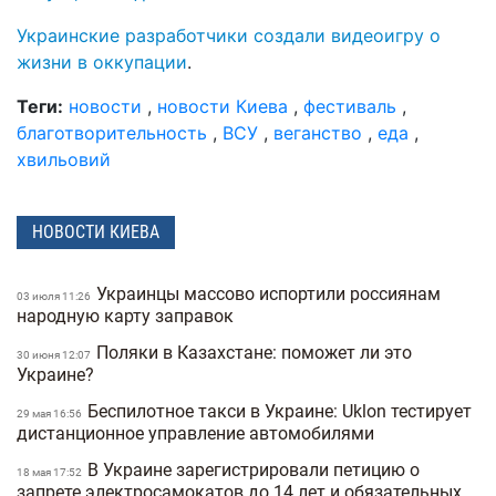
Украинские разработчики создали видеоигру о
жизни в оккупации
.
Теги:
новости
,
новости Киева
,
фестиваль
,
благотворительность
,
ВСУ
,
веганство
,
еда
,
хвильовий
НОВОСТИ КИЕВА
Украинцы массово испортили россиянам
03 июля 11:26
народную карту заправок
Поляки в Казахстане: поможет ли это
30 июня 12:07
Украине?
Беспилотное такси в Украине: Uklon тестирует
29 мая 16:56
дистанционное управление автомобилями
В Украине зарегистрировали петицию о
18 мая 17:52
запрете электросамокатов до 14 лет и обязательных