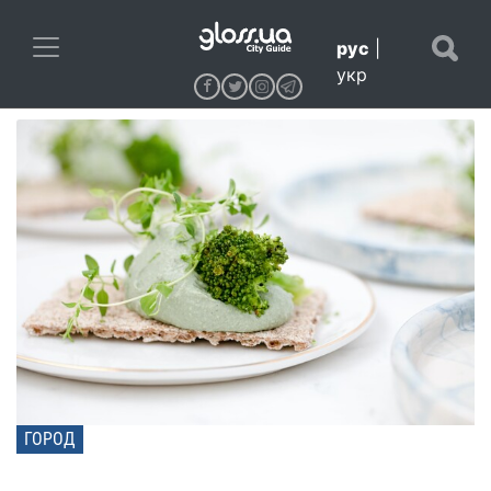
рус
|
укр
ГОРОД