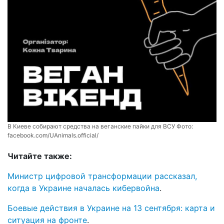
В Киеве собирают средства на веганские пайки для ВСУ Фото:
facebook.com/UAnimals.official/
Читайте также:
Министр цифровой трансформации рассказал,
когда в Украине началась кибервойна
.
Боевые действия в Украине на 13 сентября: карта и
ситуация на фронте
.