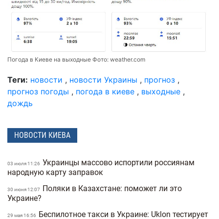
Погода в Киеве на выходные Фото:
weather.com
Теги:
новости
,
новости Украины
,
прогноз
,
прогноз погоды
,
погода в киеве
,
выходные
,
дождь
НОВОСТИ КИЕВА
Украинцы массово испортили россиянам
03 июля 11:26
народную карту заправок
Поляки в Казахстане: поможет ли это
30 июня 12:07
Украине?
Беспилотное такси в Украине: Uklon тестирует
29 мая 16:56