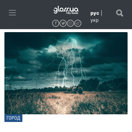
рус
|
укр
ГОРОД