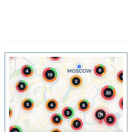
Власна генерація та накопичення енергії:
20 февраля 11:11
як у ЖК Gravity Park втілюється в життя новий тренд
столичної нерухомості
20% киевских билбордов могут отслеживать
13 января 16:23
телефоны прохожих
На Украину надвигается циклон Niksala: что
10 ноября 16:58
будет с погодой завтра
Штрафы до 3400 грн: Кабмин предлагает
18 августа 16:36
ужесточить наказание за нарушение комендантского
часа
За животных в авто будут штрафовать и
10 июля 16:23
лишать свободы: в КГГА напомнили о наказаниях для
водителей
В Украину идет 38-градусная жара: где и
02 июня 13:40
когда ожидается пик температуры
Контрактовую площадь отдали на 2 года
02 июня 12:46
датской фармкомпании для проекта борьбы с
диабетом