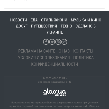
НОВОСТИ
ЕДА
СТИЛЬ ЖИЗНИ
МУЗЫКА И КИНО
ДОСУГ
ПУТЕШЕСТВИЯ
ТЕХНО
СДЕЛАНО В
УКРАИНЕ
РЕКЛАМА НА САЙТЕ
О НАС
КОНТАКТЫ
УСЛОВИЯ ИСПОЛЬЗОВАНИЯ
ПОЛИТИКА
КОНФИДЕНЦИАЛЬНОСТИ
© 2026 «GLOSS.UA»
Все права защищены. ePN
Использование материалов Gloss.ua разрешается только при условии
прямой и открытой для поисковых систем гиперссылки на сайт Gloss.ua.