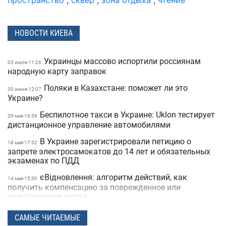
НОВОСТИ КИЕВА
Украинцы массово испортили россиянам
03 июля 11:26
народную карту заправок
Поляки в Казахстане: поможет ли это
30 июня 12:07
Украине?
Беспилотное такси в Украине: Uklon тестирует
29 мая 16:56
дистанционное управление автомобилями
В Украине зарегистрировали петицию о
18 мая 17:52
запрете электросамокатов до 14 лет и обязательных
экзаменах по ПДД
єВідновлення: алгоритм действий, как
14 мая 15:30
получить компенсацию за поврежденное или
уничтоженное жилье
В Украине хотят запретить электросамокаты
06 мая 15:50
САМЫЕ ЧИТАЕМЫЕ
на тротуарах: где и как они будут ездить