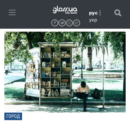
рус
|
укр
ГОРОД