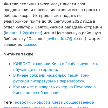
Жители столицы также могут внести свои
предложения и пожелания относительно проекта
библиосквера. Их предлагают подать по
электронной почте до 30 сентября 2022 года в
отдел культуры Святошинской райадминистрации
(
kultura-112@ukr.net
) или в Центральную районную
библиотеку "Свічадо" (
cvihcado47@ukr.net
). Форма
заявки по
ссылке
.
Читайте также:
ЮНЕСКО включили Киев в Глобальную сеть
обучающихся городов
.
В Киеве собрали несколько тысяч тонн
русской литературы на переработку
.
Как может выглядеть сквер на Печерске в
Киеве после обновления
.
Теги:
новости
,
новости Киева
,
общественное
пространство
,
сквер
,
зона отдыха
,
чтение