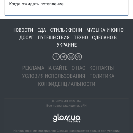
Когда ожидать потепление
НОВОСТИ
ЕДА
СТИЛЬ ЖИЗНИ
МУЗЫКА И КИНО
ДОСУГ
ПУТЕШЕСТВИЯ
ТЕХНО
СДЕЛАНО В
УКРАИНЕ
РЕКЛАМА НА САЙТЕ
О НАС
КОНТАКТЫ
УСЛОВИЯ ИСПОЛЬЗОВАНИЯ
ПОЛИТИКА
КОНФИДЕНЦИАЛЬНОСТИ
© 2026 «GLOSS.UA»
Все права защищены. ePN
Использование материалов Gloss.ua разрешается только при условии