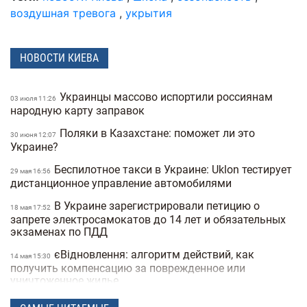
воздушная тревога
,
укрытия
НОВОСТИ КИЕВА
Украинцы массово испортили россиянам
03 июля 11:26
народную карту заправок
Поляки в Казахстане: поможет ли это
30 июня 12:07
Украине?
Беспилотное такси в Украине: Uklon тестирует
29 мая 16:56
дистанционное управление автомобилями
В Украине зарегистрировали петицию о
18 мая 17:52
запрете электросамокатов до 14 лет и обязательных
экзаменах по ПДД
єВідновлення: алгоритм действий, как
14 мая 15:30
получить компенсацию за поврежденное или
уничтоженное жилье
В Украине хотят запретить электросамокаты
06 мая 15:50