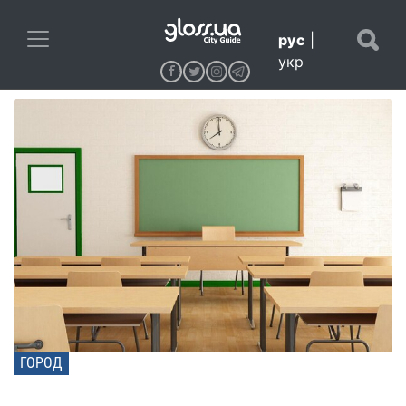
рус
|
укр
ГОРОД