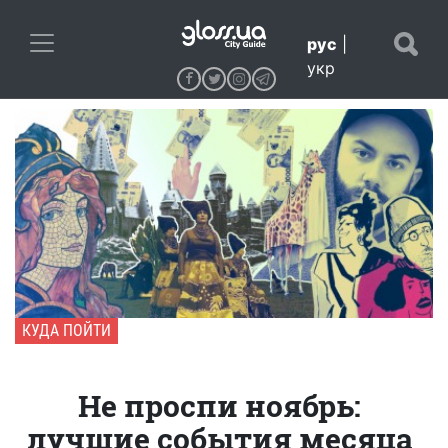
рус
|
укр
КУДА ПОЙТИ
Не проспи ноябрь:
лучшие события месяца