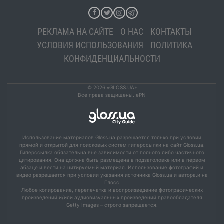
большое в Украине трехмерное настенное граффити
Сегодня в Киеве открывается новая
12 ноября 10:00
РЕКЛАМА НА САЙТЕ
О НАС
КОНТАКТЫ
выставка древнерусской живописи
УСЛОВИЯ ИСПОЛЬЗОВАНИЯ
ПОЛИТИКА
До 28 ноября KievFotoCom представляет
09 ноября 17:00
КОНФИДЕНЦИАЛЬНОСТИ
мировых мастеров фотоискусства
10 ноября в Киеве откроется выставка
08 ноября 11:00
старинных дамских нарядов
© 2026 «GLOSS.UA»
Все права защищены. ePN
С 15 ноября в киевской галерее откроется
08 ноября 10:00
фотовыставка Билла Брандта
В конце ноября киевлянам расскажут, что можно
13:00
Использование материалов Gloss.ua разрешается только при условии
сделать из велосипеда
прямой и открытой для поисковых систем гиперссылки на сайт Gloss.ua.
Гиперссылка обязательна вне зависимости от полного либо частичного
В Киеве раздают "волшебные поцелуи"
06 ноября 10:00
цитирования. Она должна быть размещена в подзаголовке или в первом
абзаце и вести на цитируемый материал. Использование фотографий и
Завтра в Киеве открывается выставка
05 ноября 17:00
видео разрешается при условии указания источника Gloss.ua и автора.и на
новейших технологий и оборудования
Глосс
Любое копирование, перепечатка и воспроизведение фотографических
произведений и/или аудиовизуальных произведений правообладателя
Художественный арсенал предлагает
05 ноября 10:00
Getty Images – строго запрещается.
киевлянам выставку картин из тюля