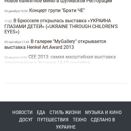
Новое банкетное меню в Шулявской Ресторации
Концерт групи "Брати ЧЕ"
04 декабря 16:36
В Брюсселе открылась выставка «УКРАИНА
11:22
ГЛАЗАМИ ДЕТЕЙ» («UKRAINE THROUGH CHILDREN'S
EYES»)
В галерее "MyGallery" открывается
09 сентября 17:46
выставка Henkel Art.Award 2013
CEE 2013: самая масштабная выставка
22 августа 14:26
электроники в Украине 14-15 сентября
У Freud Hous творча зустріч з Матвієм
22 июля 11:08
Вайсбергом - живописцем, графіком та
співзасновником ар'єргардизму
Впервые в Украине пройдет выставка
27 июня 16:52
моментальных фотографий Polaroid "8 дней лета"
28 мая в 19.30 во Freud House - встреча с
27 мая 11:17
НОВОСТИ
ЕДА
СТИЛЬ ЖИЗНИ
МУЗЫКА И КИНО
незаурядной личностью, человеком-легендой, Ильей
ДОСУГ
ПУТЕШЕСТВИЯ
ТЕХНО
СДЕЛАНО В
Стронговским
УКРАИНЕ
Stare Misto: в центре Киева появилось самое
30 апреля 12:32