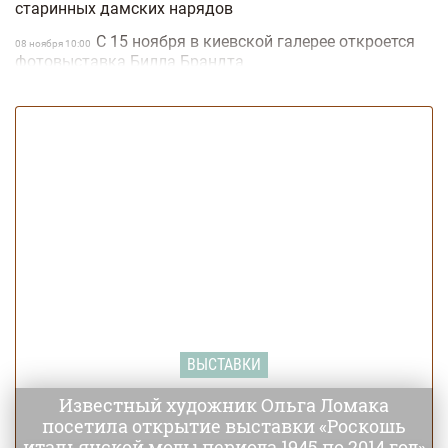
старинных дамских нарядов
С 15 ноября в киевской галерее откроется
08 ноября 10:00
фотовыставка Билла Брандта
В конце ноября киевлянам расскажут, что можно
13:00
сделать из велосипеда
В Киеве раздают "волшебные поцелуи"
06 ноября 10:00
Завтра в Киеве открывается выставка
05 ноября 17:00
новейших технологий и оборудования
Художественный арсенал предлагает
05 ноября 10:00
киевлянам выставку картин из тюля
15 ноября откроется выставка
05 ноября 09:00
персонального фотографа The Beatles
C 3 ноября стартует самый крупный
02 ноября 16:00
аукцион в истории Украины
ВЫСТАВКИ
Известный художник Ольга Ломака
посетила открытие выставки «Роскошь
итальянской моды периода 1945 по 2014 год»