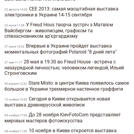
CEE 2013: самая масштабная выставка
22 августа 14:26
электроники в Украине 14-15 сентября
У Freud Hous творча зустріч з Матвієм
22 июля 11:08
Вайсбергом - живописцем, графіком та
співзасновником ар'єргардизму
Впервые в Украине пройдет выставка
27 июня 16:52
моментальных фотографий Polaroid "8 дней лета"
28 мая в 19.30 во Freud House - встреча с
27 мая 11:17
незаурядной личностью, человеком-легендой, Ильей
Стронговским
Stare Misto: в центре Киева появилось самое
30 апреля 12:32
большое в Украине трехмерное настенное граффити
Сегодня в Киеве открывается новая
12 ноября 10:00
выставка древнерусской живописи
До 28 ноября KievFotoCom представляет
09 ноября 17:00
мировых мастеров фотоискусства
10 ноября в Киеве откроется выставка
08 ноября 11:00