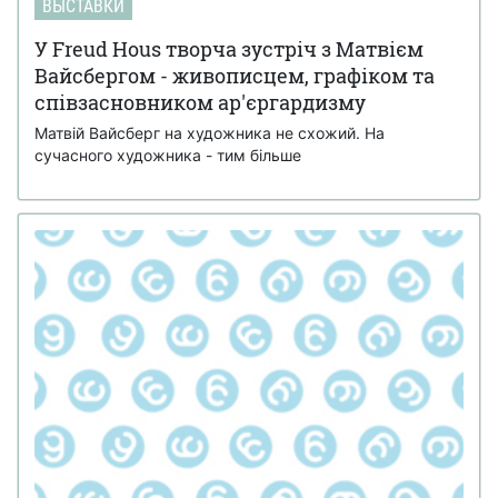
ВЫСТАВКИ
У Freud Hous творча зустріч з Матвієм
Вайсбергом - живописцем, графіком та
співзасновником ар'єргардизму
Матвій Вайсберг на художника не схожий. На
сучасного художника - тим більше