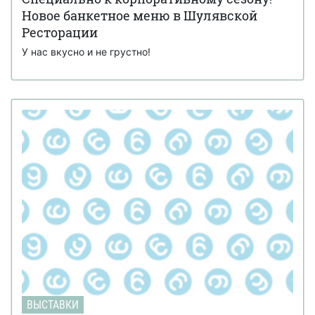
Новое банкетное меню в Шулявской
Ресторации
У нас вкусно и не грустно!
ВЫСТАВКИ