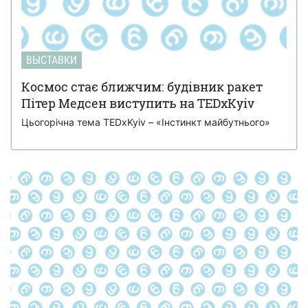
ВЫСТАВКИ
Космос стає ближчим: будівник ракет
Пітер Медсен виступить на TEDxKyiv
Цьогорічна тема TEDxKyiv – «Інстинкт майбутнього»