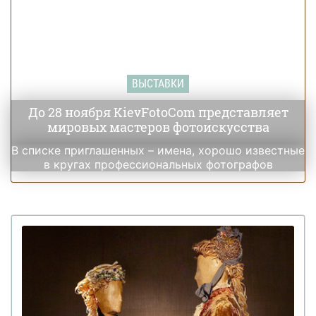
ВЫСТАВКИ
До 28 ноября KievFotoCom представляет
мировых мастеров фотоискусства
В списке приглашенных – имена, хорошо известные
в кругах профессиональных фотографов