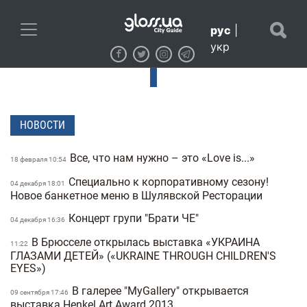
рус
|
укр
НОВОСТИ
Все, что нам нужно – это «Love is...»
18 февраля 10:54
Специально к корпоративному сезону!
04 декабря 18:01
Новое банкетное меню в Шулявской Ресторации
Концерт групи "Брати ЧЕ"
04 декабря 16:36
В Брюсселе открылась выставка «УКРАИНА
11:22
ГЛАЗАМИ ДЕТЕЙ» («UKRAINE THROUGH CHILDREN'S
EYES»)
В галерее "MyGallery" открывается
09 сентября 17:46
выставка Henkel Art.Award 2013