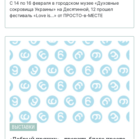
С 14 по 16 февраля в городском музее «Духовные
сокровища Украины» на Десятинной, 12 прошел
фестиваль «Love is...» от ПРОСТО-в-МЕСТЕ
ВЫСТАВКИ
«Добрый пряник» - творить благо просто