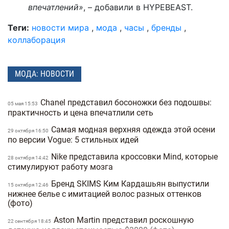
впечатлений»
, – добавили в HYPEBEAST.
Теги:
новости мира
,
мода
,
часы
,
бренды
,
коллаборация
МОДА: НОВОСТИ
Chanel представил босоножки без подошвы:
05 мая 15:53
практичность и цена впечатлили сеть
Самая модная верхняя одежда этой осени
29 октября 16:50
по версии Vogue: 5 стильных идей
Nike представила кроссовки Mind, которые
28 октября 14:42
стимулируют работу мозга
Бренд SKIMS Ким Кардашьян выпустили
15 октября 12:46
нижнее белье с имитацией волос разных оттенков
(фото)
Aston Martin представил роскошную
22 сентября 18:45