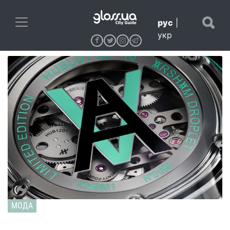
рус
|
укр
МОДА