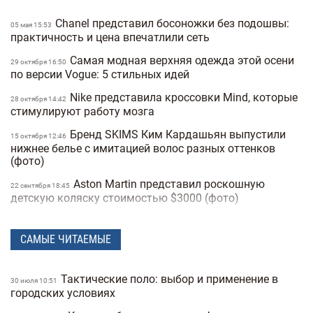
Chanel представил босоножки без подошвы:
05 мая 15:53
практичность и цена впечатлили сеть
Самая модная верхняя одежда этой осени
29 октября 16:50
по версии Vogue: 5 стильных идей
Nike представила кроссовки Mind, которые
28 октября 14:42
стимулируют работу мозга
Бренд SKIMS Ким Кардашьян выпустили
15 октября 12:46
нижнее белье с имитацией волос разных оттенков
(фото)
Aston Martin представил роскошную
22 сентября 18:45
детскую коляску стоимостью $3000 (фото)
Кому достанется модная империя и
08 сентября 12:58
многомиллиардное состояние Джорджо Армани:
САМЫЕ ЧИТАЕМЫЕ
наследство легендарного дизайнера
Ким Кардашьян и ее 69-летняя мама снялись
30 июня 16:34
Тактические поло: выбор и применение в
30 июля 10:51
в рекламе купальников SKIMS x Roberto Cavalli (фото)
городских условиях
Hermès выпустил первые в своей истории
17 июня 15:18