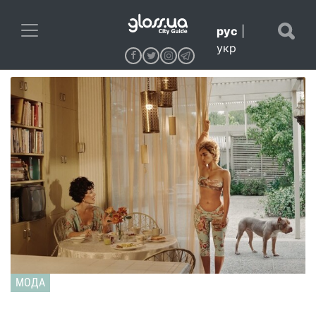
рус
|
укр
МОДА