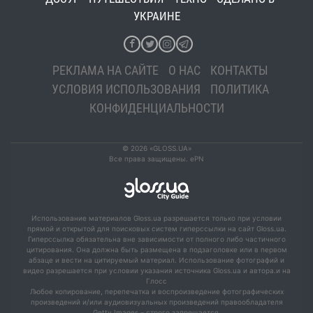
УКРАИНЕ
РЕКЛАМА НА САЙТЕ
О НАС
КОНТАКТЫ
УСЛОВИЯ ИСПОЛЬЗОВАНИЯ
ПОЛИТИКА
КОНФИДЕНЦИАЛЬНОСТИ
© 2026 «GLOSS.UA»
Все права защищены. ePN
Использование материалов Gloss.ua разрешается только при условии
прямой и открытой для поисковых систем гиперссылки на сайт Gloss.ua.
Гиперссылка обязательна вне зависимости от полного либо частичного
цитирования. Она должна быть размещена в подзаголовке или в первом
абзаце и вести на цитируемый материал. Использование фотографий и
видео разрешается при условии указания источника Gloss.ua и автора.и на
Глосс
Любое копирование, перепечатка и воспроизведение фотографических
произведений и/или аудиовизуальных произведений правообладателя
Getty Images – строго запрещается.