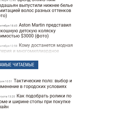
ктября 12:46
рдашьян выпустили нижнее белье
имитацией волос разных оттенков
ото)
Aston Martin представил
ентября 18:45
скошную детскую коляску
оимостью $3000 (фото)
Кому достанется модная
ентября 12:58
перия и многомиллиардное
стояние Джорджо Армани:
следство легендарного дизайнера
АМЫЕ ЧИТАЕМЫЕ
Ким Кардашьян и ее 69-
юня 16:34
Тактические поло: выбор и
тняя мама снялись в рекламе
юля 10:51
именение в городских условиях
альников SKIMS x Roberto Cavalli
ото)
Как подобрать ролики по
вгуста 13:20
Hermès выпустил первые в
рме и ширине стопы при покупке
юня 15:18
лайн
оей истории наушники:
обенности и цена
Самые актуальные
юня 16:52
оножки этого лета и с чем их