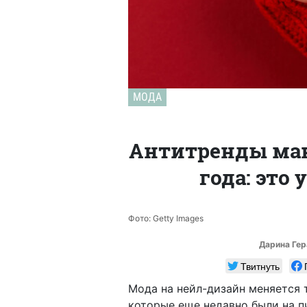
МОДА
Антитренды ман
года: это 
Фото: Getty Images
Дарина Ге
Твитнуть
Мода на нейл-дизайн меняется т
которые еще недавно были на п