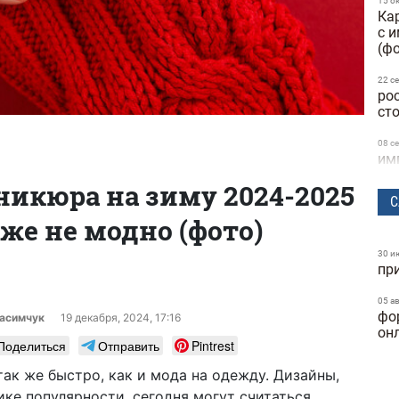
15 о
Ка
с 
(ф
22 с
ро
ст
08 с
им
со
икюра на зиму 2024-2025
на
С
уже не модно (фото)
30 и
ле
30 и
пр
куп
(ф
05 а
фо
расимчук
19 декабря, 2024, 17:16
17 и
он
св
Поделиться
Отправить
Pintrest
ос
ак же быстро, как и мода на одежду. Дизайны,
09 и
ике популярности, сегодня могут считаться
бос