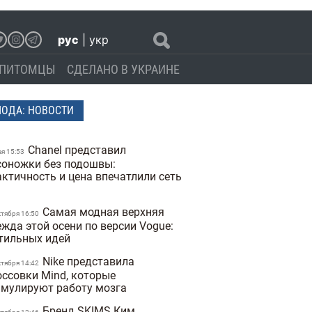
рус
|
укр
ПИТОМЦЫ
СДЕЛАНО В УКРАИНЕ
ОДА: НОВОСТИ
Chanel представил
ая 15:53
соножки без подошвы:
актичность и цена впечатлили сеть
Самая модная верхняя
ктября 16:50
ежда этой осени по версии Vogue:
стильных идей
Nike представила
ктября 14:42
оссовки Mind, которые
имулируют работу мозга
Бренд SKIMS Ким