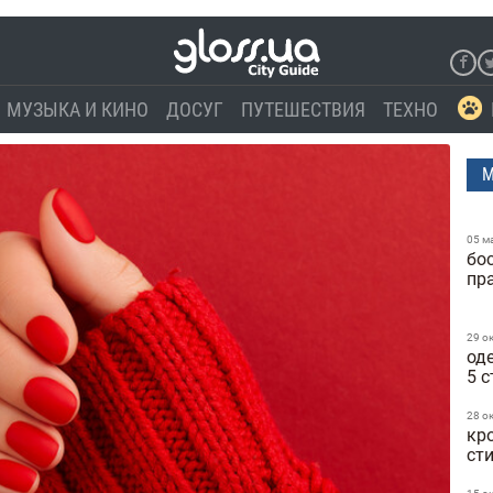
МУЗЫКА И КИНО
ДОСУГ
ПУТЕШЕСТВИЯ
ТЕХНО
М
05 м
бо
пр
29 о
од
5 
28 о
кр
ст