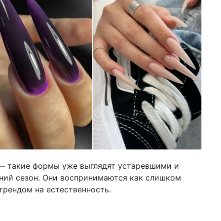
мо
07 я
ко
ко
(ф
04 д
оч
Ze
19 с
от
28 а
66
ук
17 и
 — такие формы уже выглядят устаревшими и
са
ний сезон. Они воспринимаются как слишком
ты
трендом на естественность.