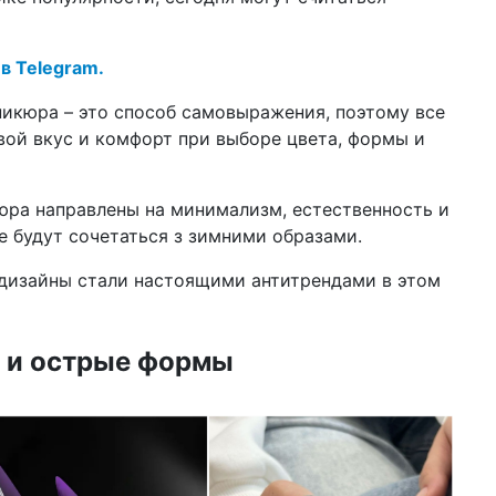
но
15 м
 в Telegram.
РФ
Ti
никюра – это способ самовыражения, поэтому все
вой вкус и комфорт при выборе цвета, формы и
09 м
св
па
юра направлены на минимализм, естественность и
29 а
ка
е будут сочетаться з зимними образами.
на
-дизайны стали настоящими антитрендами в этом
11 а
Pra
ми
 и острые формы
04 а
вы
фо
07 ф
пу
ко