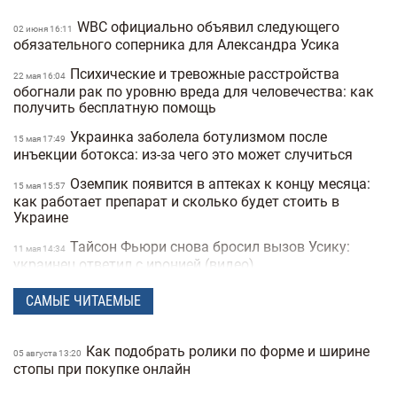
WBC официально объявил следующего
02 июня 16:11
обязательного соперника для Александра Усика
Психические и тревожные расстройства
22 мая 16:04
обогнали рак по уровню вреда для человечества: как
получить бесплатную помощь
Украинка заболела ботулизмом после
15 мая 17:49
инъекции ботокса: из-за чего это может случиться
Оземпик появится в аптеках к концу месяца:
15 мая 15:57
как работает препарат и сколько будет стоить в
Украине
Тайсон Фьюри снова бросил вызов Усику:
11 мая 14:34
украинец ответил с иронией (видео)
23 красные карточки на финале
12 марта 16:49
САМЫЕ ЧИТАЕМЫЕ
бразильского чемпионата по футболу: игра
превратилась в массовую драку (видео)
Как подобрать ролики по форме и ширине
05 августа 13:20
Украинский скелетонист появился на
09 февраля 18:40
стопы при покупке онлайн
Олимпиаде в шлеме с изображением спортсменов,
которых убила Россия