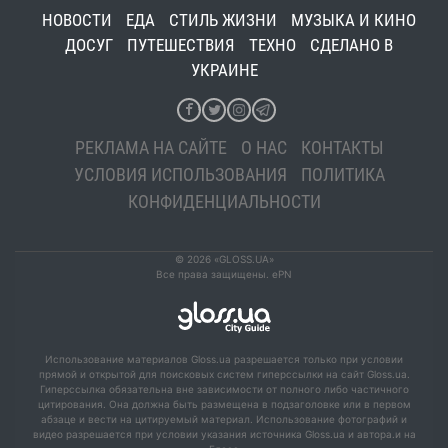
НОВОСТИ
ЕДА
СТИЛЬ ЖИЗНИ
МУЗЫКА И КИНО
ДОСУГ
ПУТЕШЕСТВИЯ
ТЕХНО
СДЕЛАНО В
УКРАИНЕ
РЕКЛАМА НА САЙТЕ
О НАС
КОНТАКТЫ
УСЛОВИЯ ИСПОЛЬЗОВАНИЯ
ПОЛИТИКА
КОНФИДЕНЦИАЛЬНОСТИ
© 2026 «GLOSS.UA»
Все права защищены. ePN
Использование материалов Gloss.ua разрешается только при условии
прямой и открытой для поисковых систем гиперссылки на сайт Gloss.ua.
Гиперссылка обязательна вне зависимости от полного либо частичного
цитирования. Она должна быть размещена в подзаголовке или в первом
абзаце и вести на цитируемый материал. Использование фотографий и
видео разрешается при условии указания источника Gloss.ua и автора.и на