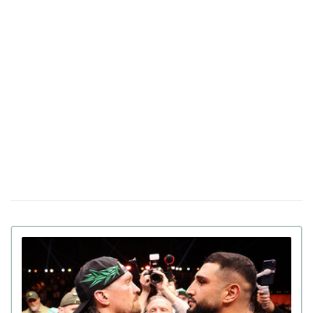
Ранний подъем может вредить здоровью:
02 февраля 16:53
эксперты предупреждают людей с разными
хронотипами
В США начали продавать дополнительные
30 января 17:05
годы жизни по $20 тысяч: как это работает
Более 50 врачей призывают ВР запретить
19 декабря 17:40
продажу паучей с высокой концентрацией никотина
Слепому человеку впервые вернули зрение
04 декабря 16:19
с помощью напечатанной на 3D-принтере роговицы
Впервые в мире: азербайджанский гимнаст
28 ноября 17:11
выполнил тройное сальто с тройным вращением назад
(видео)
Нейробиологи нашли "секретное оружие"
17 ноября 16:40
против старения мозга — исследование
Польский альпинист совершил первый в
03 ноября 15:03
мире лыжный спуск с Эвереста без кислорода (видео)
Футбольный стадион на высоте 350 метров
31 октября 15:05