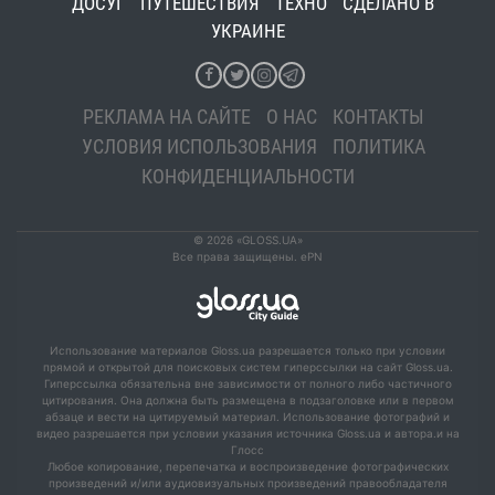
ДОСУГ
ПУТЕШЕСТВИЯ
ТЕХНО
СДЕЛАНО В
УКРАИНЕ
РЕКЛАМА НА САЙТЕ
О НАС
КОНТАКТЫ
УСЛОВИЯ ИСПОЛЬЗОВАНИЯ
ПОЛИТИКА
КОНФИДЕНЦИАЛЬНОСТИ
© 2026 «GLOSS.UA»
Все права защищены. ePN
Использование материалов Gloss.ua разрешается только при условии
прямой и открытой для поисковых систем гиперссылки на сайт Gloss.ua.
Гиперссылка обязательна вне зависимости от полного либо частичного
цитирования. Она должна быть размещена в подзаголовке или в первом
абзаце и вести на цитируемый материал. Использование фотографий и
видео разрешается при условии указания источника Gloss.ua и автора.и на
Глосс
Любое копирование, перепечатка и воспроизведение фотографических
произведений и/или аудиовизуальных произведений правообладателя