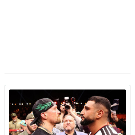
эксперты предупреждают людей с разными
хронотипами
В США начали продавать дополнительные
30 января 17:05
годы жизни по $20 тысяч: как это работает
Более 50 врачей призывают ВР запретить
19 декабря 17:40
продажу паучей с высокой концентрацией никотина
Слепому человеку впервые вернули зрение
04 декабря 16:19
с помощью напечатанной на 3D-принтере роговицы
Впервые в мире: азербайджанский гимнаст
28 ноября 17:11
выполнил тройное сальто с тройным вращением назад
(видео)
Нейробиологи нашли "секретное оружие"
17 ноября 16:40
против старения мозга — исследование
Польский альпинист совершил первый в
03 ноября 15:03
мире лыжный спуск с Эвереста без кислорода (видео)
Футбольный стадион на высоте 350 метров
31 октября 15:05
построят к Чемпионату мира 2034 года в Саудовской
Аравии