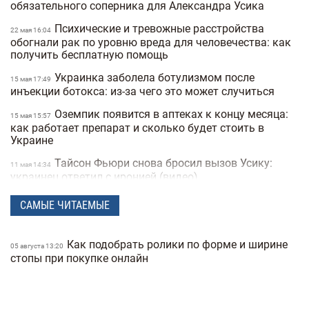
обязательного соперника для Александра Усика
Психические и тревожные расстройства
22 мая 16:04
обогнали рак по уровню вреда для человечества: как
получить бесплатную помощь
Украинка заболела ботулизмом после
15 мая 17:49
инъекции ботокса: из-за чего это может случиться
Оземпик появится в аптеках к концу месяца:
15 мая 15:57
как работает препарат и сколько будет стоить в
Украине
Тайсон Фьюри снова бросил вызов Усику:
11 мая 14:34
украинец ответил с иронией (видео)
23 красные карточки на финале
12 марта 16:49
САМЫЕ ЧИТАЕМЫЕ
бразильского чемпионата по футболу: игра
превратилась в массовую драку (видео)
Как подобрать ролики по форме и ширине
05 августа 13:20
Украинский скелетонист появился на
09 февраля 18:40
стопы при покупке онлайн
Олимпиаде в шлеме с изображением спортсменов,
которых убила Россия
Ранний подъем может вредить здоровью:
02 февраля 16:53