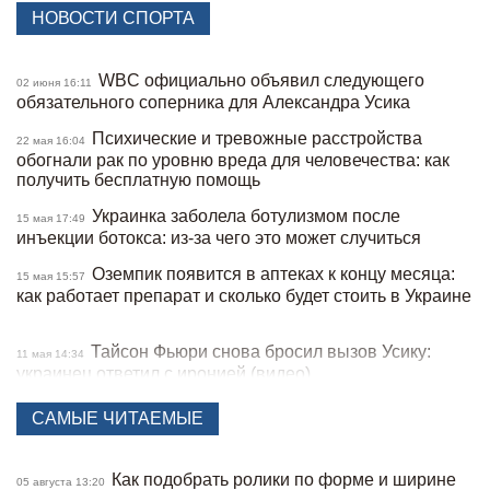
НОВОСТИ СПОРТА
WBC официально объявил следующего
02 июня 16:11
обязательного соперника для Александра Усика
Психические и тревожные расстройства
22 мая 16:04
обогнали рак по уровню вреда для человечества: как
получить бесплатную помощь
Украинка заболела ботулизмом после
15 мая 17:49
инъекции ботокса: из-за чего это может случиться
Оземпик появится в аптеках к концу месяца:
15 мая 15:57
как работает препарат и сколько будет стоить в Украине
Тайсон Фьюри снова бросил вызов Усику:
11 мая 14:34
украинец ответил с иронией (видео)
23 красные карточки на финале
12 марта 16:49
САМЫЕ ЧИТАЕМЫЕ
бразильского чемпионата по футболу: игра
превратилась в массовую драку (видео)
Как подобрать ролики по форме и ширине
05 августа 13:20
Украинский скелетонист появился на
09 февраля 18:40