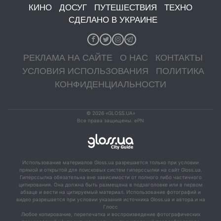
КИНО
ДОСУГ
ПУТЕШЕСТВИЯ
ТЕХНО
СДЕЛАНО В УКРАИНЕ
РЕКЛАМА НА САЙТЕ
О НАС
КОНТАКТЫ
УСЛОВИЯ ИСПОЛЬЗОВАНИЯ
ПОЛИТИКА
КОНФИДЕНЦИАЛЬНОСТИ
© 2026 «GLOSS.UA»
Все права защищены. ePN
Использование материалов Gloss.ua разрешается только при условии
прямой и открытой для поисковых систем гиперссылки на сайт Gloss.ua.
Гиперссылка обязательна вне зависимости от полного либо частичного
цитирования. Она должна быть размещена в подзаголовке или в первом
абзаце и вести на цитируемый материал. Использование фотографий и
видео разрешается при условии указания источника Gloss.ua и автора.и на
Глосс
Любое копирование, перепечатка и воспроизведение фотографических