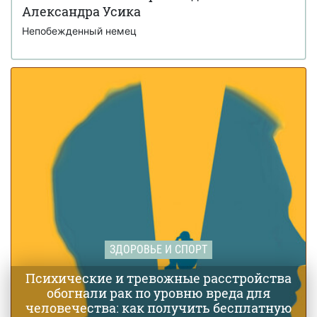
Нокаут в первом раунде: Даниил Донченко
Александра Усика
16 сентября 14:28
стал первым в истории Украины The Ultimate Fighter от
Непобежденный немец
UFC (видео)
Ученые из Стэнфорда сообщили о
25 августа 16:20
сенсационном прорыве в лечении аутизма
ЗДОРОВЬЕ И СПОРТ
Психические и тревожные расстройства
обогнали рак по уровню вреда для
человечества: как получить бесплатную