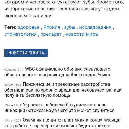
котором у человека отсутствуют зубы. Кроме того,
изобретение позволит "сохранить улыбку" людям,
склонным к кариесу.
Теги:
здоровье
,
Япония
,
зубы
,
исследования
,
стоматология
,
препарат
,
новости мира
НОВОСТИ СПОРТА
WBC официально объявил следующего
02 июня 16:11
обязательного соперника для Александра Усика
Психические и тревожные расстройства
22 мая 16:04
обогнали рак по уровню вреда для человечества: как
получить бесплатную помощь
Украинка заболела ботулизмом после
15 мая 17:49
инъекции ботокса: из-за чего это может случиться
Оземпик появится в аптеках к концу месяца:
15 мая 15:57
как работает препарат и сколько будет стоить в