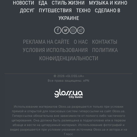
НОВОСТИ
ЕДА
СТИЛЬ ЖИЗНИ
МУЗЫКА И КИНО
ДОСУГ
ПУТЕШЕСТВИЯ
ТЕХНО
СДЕЛАНО В
УКРАИНЕ
РЕКЛАМА НА САЙТЕ
О НАС
КОНТАКТЫ
УСЛОВИЯ ИСПОЛЬЗОВАНИЯ
ПОЛИТИКА
КОНФИДЕНЦИАЛЬНОСТИ
© 2026 «GLOSS.UA»
Все права защищены. ePN
Использование материалов Gloss.ua разрешается только при условии
прямой и открытой для поисковых систем гиперссылки на сайт Gloss.ua.
Гиперссылка обязательна вне зависимости от полного либо частичного
цитирования. Она должна быть размещена в подзаголовке или в первом
абзаце и вести на цитируемый материал. Использование фотографий и
видео разрешается при условии указания источника Gloss.ua и автора.и на
Глосс