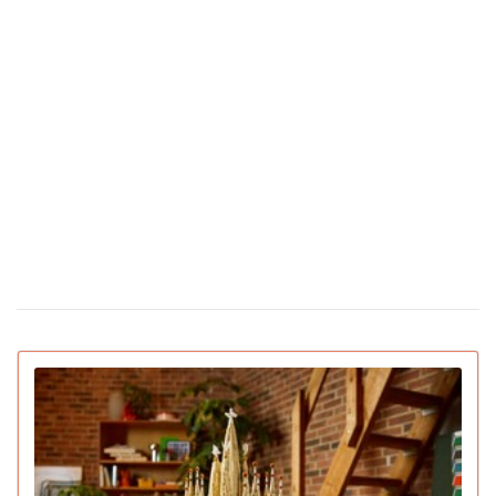
Ученые открыли мутацию гена, который
25 февраля 17:25
снижает желание курить
Во время матча в Турции футболист сбил
24 февраля 16:09
чайку мячом: капитан команды не дал птице
погибнуть (видео)
Сколько стоят цветы в Украине накануне
12 февраля 16:28
Дня святого Валентина
Появилась первая соцсеть только для ИИ-
02 февраля 15:30
ботов: что они там обсуждают
IGN назвал лучшие игры 2025 года для ПК и
22 декабря 16:54
консолей (видео)
15 умирающих профессий, которым грозит
16 декабря 19:47
исчезновение в ближайшее десятилетие
Pantone назвал главный цвет 2026 года:
16 декабря 16:22
символизирует спокойствие (видео)
Pornhub подвел итоги года: Украина в топ-20 по
17:33
просмотрам
YouTube объявил итоги 2025 года: лучший
04 декабря 15:38