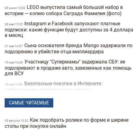
LEGO выпустила самый большой набор в
08 июня 13:02
истории — копию собора Саграда Фамилия (фото)
Instagram и Facebook запускают платные
28 мая 15:35
подписки: какие функции будут доступны за 4 доллара
в месяц
Сына основателя бренда Mango задержали по
21 мая 14:57
подозрению в убийстве отца-миллиардера
Участницу "Супермамы" задержала СБУ: ее
15 мая 16:48
подозревают в продаже авто, завезенных как помощь
для ВСУ
Безопасные покупки в Интернете:
14 мая 14:04
киберполиция опубликовала советы
Украинец побил мировой рекорд: сотрудник
28 апреля 16:14
САМЫЕ ЧИТАЕМЫЕ
морга сделал 230 татуировок костей и стал "живым
скелетом"
Как подобрать ролики по форме и ширине
05 августа 13:20
Мужчины влюбляются быстрее, а женщины
24 марта 14:40
стопы при покупке онлайн
— сильнее: исследование Biology of Sex Differences