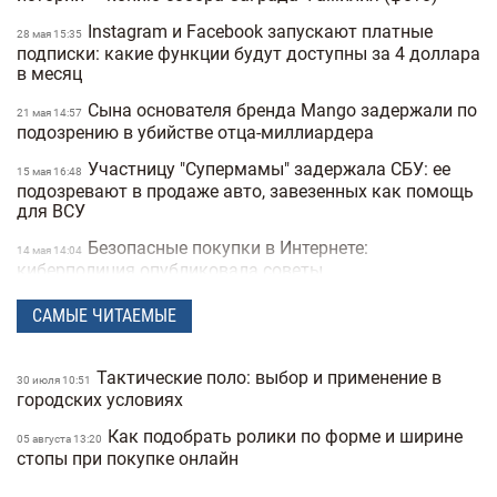
Instagram и Facebook запускают платные
28 мая 15:35
подписки: какие функции будут доступны за 4 доллара
в месяц
Сына основателя бренда Mango задержали по
21 мая 14:57
подозрению в убийстве отца-миллиардера
Участницу "Супермамы" задержала СБУ: ее
15 мая 16:48
подозревают в продаже авто, завезенных как помощь
для ВСУ
Безопасные покупки в Интернете:
14 мая 14:04
киберполиция опубликовала советы
Украинец побил мировой рекорд: сотрудник
28 апреля 16:14
САМЫЕ ЧИТАЕМЫЕ
морга сделал 230 татуировок костей и стал "живым
скелетом"
Тактические поло: выбор и применение в
30 июля 10:51
Мужчины влюбляются быстрее, а женщины
24 марта 14:40
городских условиях
— сильнее: исследование Biology of Sex Differences
Как подобрать ролики по форме и ширине
05 августа 13:20
Ученые открыли мутацию гена, который
25 февраля 17:25
стопы при покупке онлайн
снижает желание курить