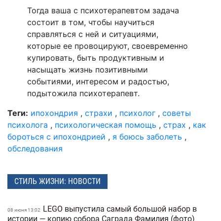
Тогда ваша с психотерапевтом задача
состоит в том, чтобы научиться
справляться с ней и ситуациями,
которые ее провоцируют, своевременно
купировать, быть продуктивным и
насыщать жизнь позитивными
событиями, интересом и радостью,
подытожила психотерапевт.
Теги:
ипохондрия
,
страхи
,
психолог
,
советы
психолога
,
психологическая помощь
,
страх
,
как
бороться с ипохондрией
,
я боюсь заболеть
,
обследования
СТИЛЬ ЖИЗНИ: НОВОСТИ
LEGO выпустила самый большой набор в
08 июня 13:02
истории — копию собора Саграда Фамилия (фото)