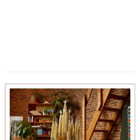
Во время матча в Турции футболист сбил
24 февраля 16:09
чайку мячом: капитан команды не дал птице
погибнуть (видео)
Сколько стоят цветы в Украине накануне
12 февраля 16:28
Дня святого Валентина
Появилась первая соцсеть только для ИИ-
02 февраля 15:30
ботов: что они там обсуждают
IGN назвал лучшие игры 2025 года для ПК и
22 декабря 16:54
консолей (видео)
15 умирающих профессий, которым грозит
16 декабря 19:47
исчезновение в ближайшее десятилетие
Pantone назвал главный цвет 2026 года:
16 декабря 16:22
символизирует спокойствие (видео)
Pornhub подвел итоги года: Украина в
10 декабря 17:33
топ-20 по просмотрам
YouTube объявил итоги 2025 года: лучший
04 декабря 15:38
блогер, подкаст, самая популярная тема и музыка
Ботокс стал самой популярной процедурой