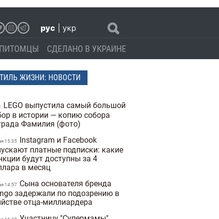
рус
|
укр
ПИТОМЦЫ
СДЕЛАНО В УКРАИНЕ
ТИЛЬ ЖИЗНИ: НОВОСТИ
LEGO выпустила самый большой
2
бор в истории — копию собора
града Фамилия (фото)
Instagram и Facebook
ая 15:35
пускают платные подписки: какие
нкции будут доступны за 4
ллара в месяц
Сына основателя бренда
ая 14:57
ngo задержали по подозрению в
ийстве отца-миллиардера
Участницу "Супермамы"