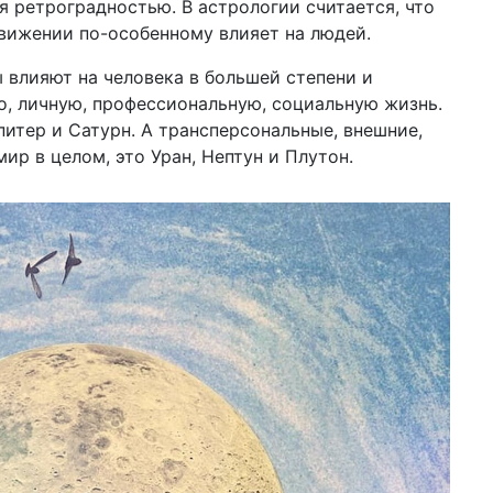
я ретроградностью. В астрологии считается, что
вижении по-особенному влияет на людей.
04 д
202
са
 влияют на человека в большей степени и
но, личную, профессиональную, социальную жизнь.
03 д
по
питер и Сатурн. А трансперсональные, внешние,
кла
ир в целом, это Уран, Нептун и Плутон.
«о
01 д
го
ст
ин
28 н
10
из
27 н
бы
в 2