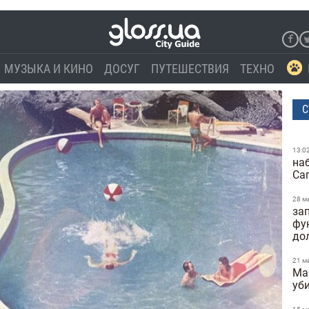
МУЗЫКА И КИНО
ДОСУГ
ПУТЕШЕСТВИЯ
ТЕХНО
С
13:0
на
Са
28 м
за
фу
до
21 м
Ma
уб