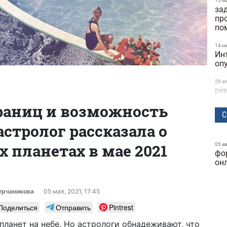
15 м
за
пр
по
14 м
Ин
оп
28 а
ре
та
раниц и возможность
ск
С
астролог рассказала о
24 м
бы
исс
х планетах в мае 2021
05 а
фо
Dif
он
25 ф
ге
ку
урчаникова
05 мая, 2021, 17:45
Поделиться
Отправить
Pintrest
24 ф
фу
планет на небе. Но астрологи обнадеживают, что
ка