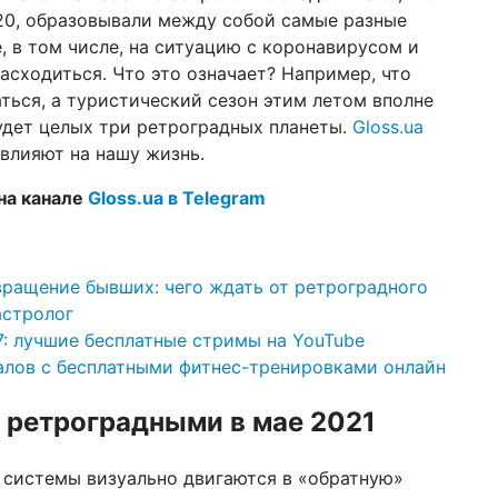
по
020, образовывали между собой самые разные
, в том числе, на ситуацию с коронавирусом и
12 ф
асходиться. Что это означает? Например, что
Ук
Ва
ться, а туристический сезон этим летом вполне
будет целых три ретроградных планеты.
Gloss.ua
02 ф
овлияют на нашу жизнь.
соц
он
на канале
Gloss.ua в Telegram
22 д
202
вращение бывших: чего ждать от ретроградного
16 д
ко
астролог
бл
7: лучшие бесплатные стримы на YouTube
налов с бесплатными фитнес-тренировками онлайн
16 д
цв
сп
 ретроградными в мае 2021
10 д
год
 системы визуально двигаются в «обратную»
пр