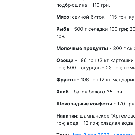
подбрюшина - 110 грн.
Мясо
: свиной биток - 115 грн; ку
Рыба
- 500 г селедки 100 грн; 2
грн.
Молочные продукты
- 300 г сы
Овощи
- 186 грн (2 кг картошки 
грн; 500 г огурцов - 23 грн; пом
Фрукты
- 106 грн (2 кг мандарин
Хлеб
- батон белого 25 грн.
Шоколадные конфеты
- 170 гр
Напитки
: шампанское "Артемовск
грн; вода - 13 грн; сладкая вода
Теги:
Новый год 2022
,
новости