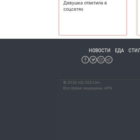
Девушка ответила в
соцсетях
НОВОСТИ
ЕДА
СТИ
© 2026 «GLOSS.UA»
Все права защищены. ePN