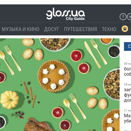
МУЗЫКА И КИНО
ДОСУГ
ПУТЕШЕСТВИЯ
ТЕХНО
С
08 и
бо
со
28 м
за
фу
до
21 м
Ma
уб