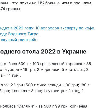
вны - это почти на 11% больше, чем в прошлом
04 д
674 гривны.
202
са
03 д
дах в 2022 году: 10 вопросов эксперту по кофе
.
по
кла
году Водяного Тигра
.
«о
т вкусный глинтвейн
.
01 д
го
однего стола 2022 в Украине
ст
ин
(колбаса 500 г - 100 грн; зеленый горошек - 35
28 н
ых огурцов - 18 грн; 2 морковки, 5 картошек, 2
10
 - 14 грн).
из
оло 122 грн (500 г филе сельди -100 грн; 180 г
27 н
бы
 грн; 1 свекла - 3 грн; 1 луковица - 2 грн;, 2
в 2
колбаса "Салями" - за 500 г 99 грн; копченая