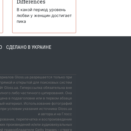
Differences
В какой период уровень
любви у женщин достигает
пика
О
СДЕЛАНО В УКРАИНЕ
риалов Gloss.ua разрешается только при
прямой и открытой для поисковых систем
йт Gloss.ua. Гиперссылка обязательна вне
олного либо частичного цитирования. Она
ена в подзаголовке или в первом абзаце
мый материал. Использование фотографий
при условии указания источника Gloss.ua
и автора.и на Глосс
рование, перепечатка и воспроизведение
ких произведений и/или аудиовизуальных
й правообладателя Getty Images – строго