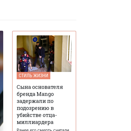
СТИЛЬ ЖИЗНИ
Сына основателя
бренда Mango
задержали по
подозрению в
убийстве отца-
миллиардера
Ранее его смерть считали