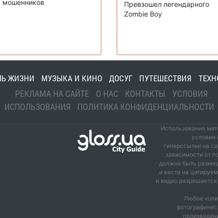
мошенников
Превзошел легендарного
Zombie Boy
ЛЬ ЖИЗНИ
МУЗЫКА И КИНО
ДОСУГ
ПУТЕШЕСТВИЯ
ТЕХН
РЕКЛАМА НА САЙТЕ
О НАС
КОНТАКТЫ
УСЛОВИЯ
ИСПОЛЬЗОВАНИЯ
ПОЛИТИКА КОНФИДЕНЦИАЛЬНОСТИ
Использование мате
условии 
гиперссылки на са
зависимости от п
должна быть размещ
и вести на цитируе
и видео разрешается 
Любое копи
фотографичес
произведени