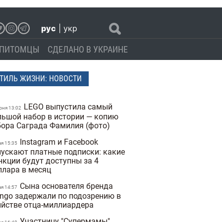
рус
|
укр
ПИТОМЦЫ
СДЕЛАНО В УКРАИНЕ
ТИЛЬ ЖИЗНИ: НОВОСТИ
LEGO выпустила самый
юня 13:02
льшой набор в истории — копию
бора Саграда Фамилия (фото)
Instagram и Facebook
ая 15:35
пускают платные подписки: какие
нкции будут доступны за 4
ллара в месяц
Сына основателя бренда
ая 14:57
ngo задержали по подозрению в
ийстве отца-миллиардера
Участницу "Супермамы"