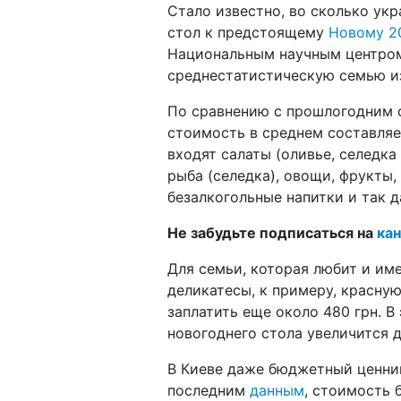
Стало известно, во сколько у
стол к предстоящему
Новому 2
Национальным научным центром 
среднестатистическую семью из
По сравнению с прошлогодним с
стоимость в среднем составляет
входят салаты (оливье, селедка 
рыба (селедка), овощи, фрукты,
безалкогольные напитки и так д
Не забудьте подписаться на
кан
Для семьи, которая любит и им
деликатесы, к примеру, красну
заплатить еще около 480 грн. В
новогоднего стола увеличится д
В Киеве даже бюджетный ценник
последним
данным
, стоимость 