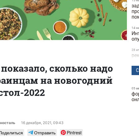
15 м
за
пр
по
14 м
Ин
оп
28 а
ре
та
показало, сколько надо
ск
С
раинцам на новогодний
24 м
бы
исс
стол-2022
05 а
фо
Dif
он
25 ф
ге
ку
носталь
16 декабря, 2021, 09:43
24 ф
Поделиться
Отправить
Pintrest
фу
ка