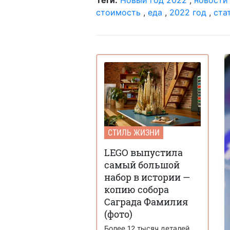
стоимость
,
еда
,
2022 год
,
ста
СТИЛЬ ЖИЗНИ
LEGO выпустила
самый большой
набор в истории —
копию собора
Саграда Фамилия
(фото)
Более 12 тысяч деталей