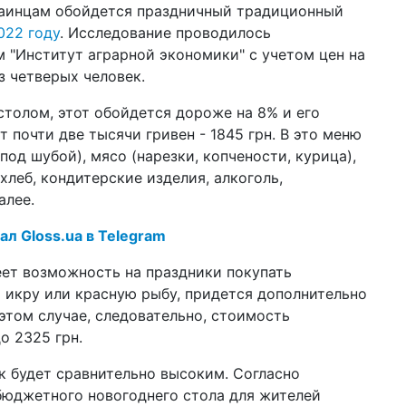
краинцам обойдется праздничный традиционный
по
022 году
. Исследование проводилось
12 ф
"Институт аграрной экономики" с учетом цен на
Ук
 четверых человек.
Ва
толом, этот обойдется дороже на 8% и его
02 ф
соц
 почти две тысячи гривен - 1845 грн. В это меню
он
под шубой), мясо (нарезки, копчености, курица),
 хлеб, кондитерские изделия, алкоголь,
22 д
202
алее.
ал Gloss.ua в Telegram
16 д
ко
бл
еет возможность на праздники покупать
ю икру или красную рыбу, придется дополнительно
16 д
 этом случае, следовательно, стоимость
цв
сп
о 2325 грн.
10 д
 будет сравнительно высоким. Согласно
год
бюджетного новогоднего стола для жителей
пр