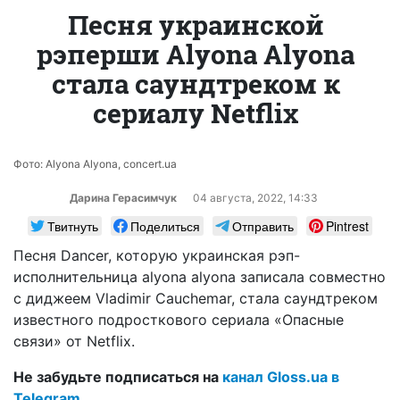
Песня украинской
рэперши Alyona Alyona
стала саундтреком к
сериалу Netflix
Фото: Alyona Alyona, concert.ua
Дарина Герасимчук
04 августа, 2022, 14:33
Твитнуть
Поделиться
Отправить
Pintrest
Песня Dancer, которую украинская рэп-
исполнительница alyona alyona записала совместно
с диджеем Vladimir Cauchemar, стала саундтреком
известного подросткового сериала «Опасные
связи» от Netflix.
Не забудьте подписаться на
канал Gloss.ua в
Telegram
.