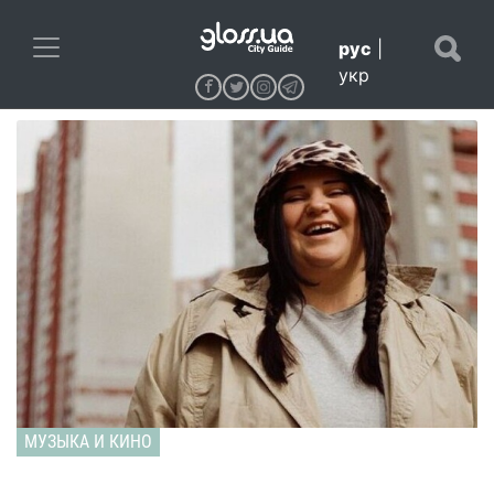
рус
|
укр
МУЗЫКА И КИНО