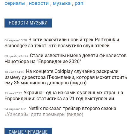
сериалы
,
новости
,
музыка
,
рэп
НОВОСТИ МУЗЫКИ
В сети захейтили новый трек Parfeniuk и
06 апреля 15:28
Scroodgee за текст: что возмутило слушателей
Стали известны имена девяти финалистов
03 декабря 16:49
Нацотбора на "Евровидение-2026"
На концерте Coldplay случайно раскрыли
18 июля 14:09
измену директора IT-компании, которая может стоить
ему 35 миллионов долларов (видео)
Украина - одна из самых успешных стран на
15 мая 17:12
Евровидении: статистика за 21 год выступлений
Netflix показал трейлер второго сезона
24 апреля 16:51
«Уэнсдэй»: дата премьеры (видео)
Украинский комедийный сериал стал одним
08 апреля 18:28
из самых популярных на Netflix (трейлер)
САМЫЕ ЧИТАЕМЫЕ