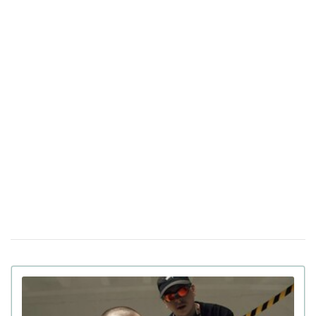
(відео)
Улюблена музика короля: Чарльз III
18 березня 17:57
поділився своїм особистим плейлистом
Прем'єр-міністр відповів на петицію про
05 березня 19:45
заборону пісень російською мовою в Україні
Росіяни вкрали пісню Злати Огнєвіч і
27 лютого 17:04
використовують її на пропагандистських заходах
(відео)
В "Дії" стартувало голосування за членів
17 грудня 13:43
журі нацвідбору на "Євробачення-2025"
Apple Music назвав найпопулярніші пісні
06 грудня 19:10
2024 року в Україні
Український Щедрик став частиною
22 листопада 16:57
новорічної реклами Chanel (відео)
Українка стала режисером нового кліпу
30 жовтня 16:13
Леді Гаги (відео)
Linkin Park повертається з новою
06 вересня 17:57