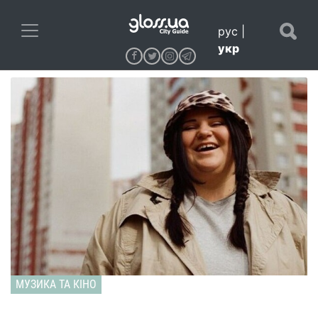
рус
|
укр
МУЗИКА ТА КІНО