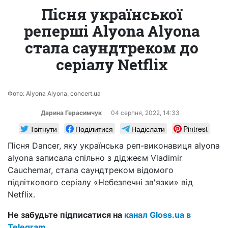
Пісня української
реперші Alyona Alyona
стала саундтреком до
серіалу Netflix
Фото: Alyona Alyona, concert.ua
Дарина Герасимчук
04 серпня, 2022, 14:33
Твітнути
Поділитися
Надіслати
Pintrest
Пісня Dancer, яку українська реп-виконавиця alyona
alyona записала спільно з діджеєм Vladimir
Cauchemar, стала саундтреком відомого
підліткового серіалу «Небезпечні зв'язки» від
Netflix.
Не забудьте підписатися на
канал Gloss.ua в
Telegram
.