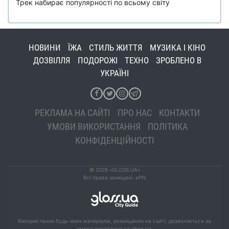
Трек набирає популярності по всьому світу
НОВИНИ
ЇЖА
СТИЛЬ ЖИТТЯ
МУЗИКА І КІНО
ДОЗВІЛЛЯ
ПОДОРОЖІ
ТЕХНО
ЗРОБЛЕНО В
УКРАЇНІ
РЕКЛАМА НА САЙТІ
ПРО НАС
КОНТАКТИ
УМОВИ ВИКОРИСТАННЯ
ПОЛІТИКА
КОНФІДЕНЦІЙНОСТІ
© 2026 «GLOSS.UA»
Всі права захищені. ePN
Використання будь-яких матеріалів, розміщених на сайті, дозволяється за
умови посилання на gloss.ua.