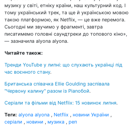
музику у світі, етніку країни, наш культурний код. І
тому український трек, та ще й українською мовою
такою платформою, як Netflix, — це вже перемога.
Сьогодні ми звучимо у фрагменті, завтра
писатимемо головні саундтреки до топового кіно»,
— зазначила alyona alyona.
Читайте також:
Тренди YouTube у липні: що слухають українці під
час воєнного стану
.
Британська співачка Ellie Goulding заспівала
"Червону калину" разом із Pianoбой
.
Серіали та фільми від Netflix: 15 новинок липня
.
Теги:
alyona alyona
,
Netflix
,
новини України
,
серіали
,
новини
,
музика
,
реп