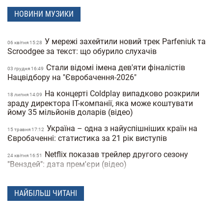
НОВИНИ МУЗИКИ
У мережі захейтили новий трек Parfeniuk та
06 квiтня 15:28
Scroodgee за текст: що обурило слухачів
Стали відомі імена дев'яти фіналістів
03 грудня 16:49
Нацвідбору на "Євробачення-2026"
На концерті Coldplay випадково розкрили
18 липня 14:09
зраду директора IT-компанії, яка може коштувати
йому 35 мільйонів доларів (відео)
Україна – одна з найуспішніших країн на
15 травня 17:12
Євробаченні: статистика за 21 рік виступів
Netflix показав трейлер другого сезону
24 квiтня 16:51
"Венздей": дата прем'єри (відео)
Український комедійний серіал став одним із
08 квiтня 18:28
найпопулярніших на Netflix (трейлер)
НАЙБІЛЬШ ЧИТАНІ
Пісня російського гурту очолила український
08 квiтня 16:46
чарт у Apple Music: музиканти підтримують «СВО»