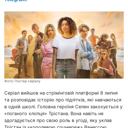
Фото:
Постер серіалу
Серіал вийшов на стрімінговій платформі 8 липня
та розповідає історію про підлітків, які навчаються
в одній школі. Головна героїня Селен закохується у
«поганого хлопця» Трістана. Вона навіть не
здогадується про свою роль в угоді, яку уклав
Трістан із «королевою соцмереж» Ванессою.