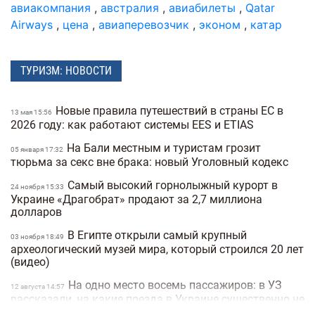
авиакомпания
,
австралия
,
авиабилеты
,
Qatar
Airways
,
цена
,
авиаперевозчик
,
эконом
,
катар
ТУРИЗМ: НОВОСТИ
Новые правила путешествий в страны ЕС в
13 мая 15:56
2026 году: как работают системы EES и ETIAS
На Бали местным и туристам грозит
05 января 17:32
тюрьма за секс вне брака: новый Уголовный кодекс
Самый высокий горнолыжный курорт в
24 ноября 15:33
Украине «Драгобрат» продают за 2,7 миллиона
долларов
В Египте открыли самый крупный
03 ноября 18:49
археологический музей мира, который строился 20 лет
(видео)
На одно место восемь пассажиров: в УЗ
12 августа 14:57
рассказали, на какие поезда в Украине существенно не
хватает билетов