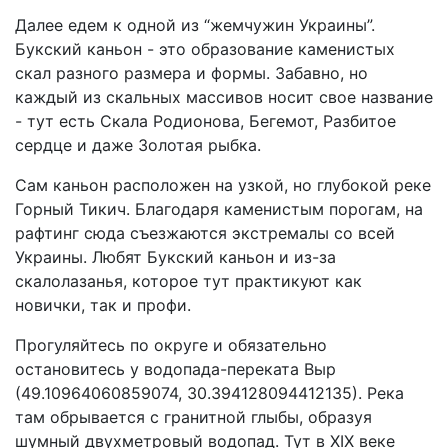
Далее едем к одной из “жемчужин Украины”.
Букский каньон - это образование каменистых
скал разного размера и формы. Забавно, но
каждый из скальных массивов носит свое название
- тут есть Скала Родионова, Бегемот, Разбитое
сердце и даже Золотая рыбка.
Сам каньон расположен на узкой, но глубокой реке
Горный Тикич. Благодаря каменистым порогам, на
рафтинг сюда съезжаются экстремалы со всей
Украины. Любят Букский каньон и из-за
скалолазанья, которое тут практикуют как
новички, так и профи.
Прогуляйтесь по округе и обязательно
остановитесь у водопада-переката Выр
(49.10964060859074, 30.394128094412135). Река
там обрывается с гранитной глыбы, образуя
шумный двухметровый водопад. Тут в XIX веке