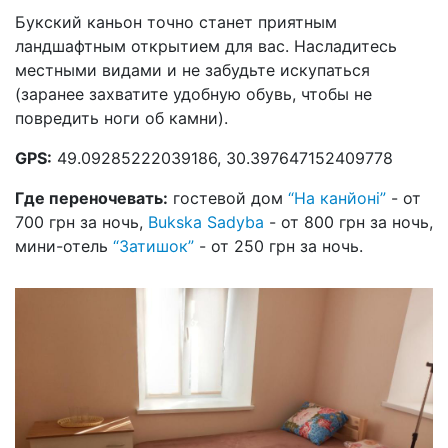
Букский каньон точно станет приятным
ландшафтным открытием для вас. Насладитесь
местными видами и не забудьте искупаться
(заранее захватите удобную обувь, чтобы не
повредить ноги об камни).
GPS:
49.09285222039186, 30.397647152409778
Где переночевать:
гостевой дом
“На канйоні”
- от
700 грн за ночь,
Bukska Sadyba
- от 800 грн за ночь,
мини-отель
“Затишок”
- от 250 грн за ночь.