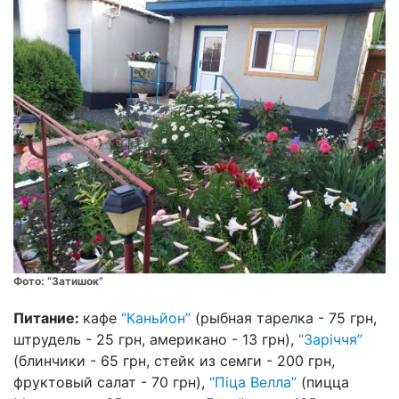
Фото:
“Затишок”
Питание:
кафе
“Каньйон”
(рыбная тарелка - 75 грн,
штрудель - 25 грн, американо - 13 грн),
“Заріччя”
(блинчики - 65 грн, стейк из семги - 200 грн,
фруктовый салат - 70 грн),
“Піца Велла”
(пицца