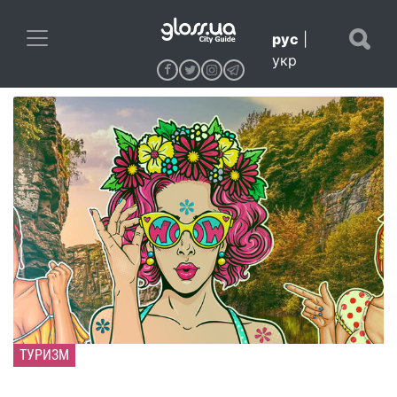
рус
|
укр
ТУРИЗМ