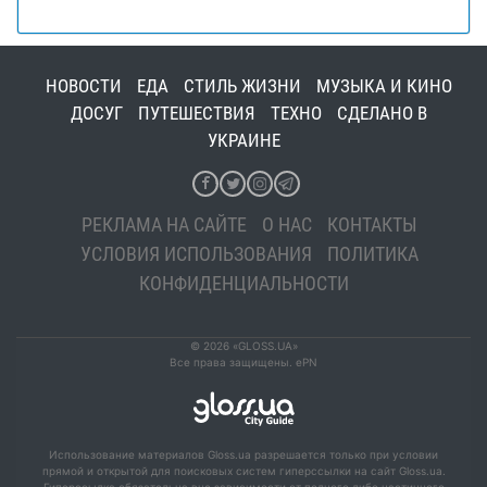
НОВОСТИ
ЕДА
СТИЛЬ ЖИЗНИ
МУЗЫКА И КИНО
ДОСУГ
ПУТЕШЕСТВИЯ
ТЕХНО
СДЕЛАНО В
УКРАИНЕ
РЕКЛАМА НА САЙТЕ
О НАС
КОНТАКТЫ
УСЛОВИЯ ИСПОЛЬЗОВАНИЯ
ПОЛИТИКА
КОНФИДЕНЦИАЛЬНОСТИ
© 2026 «GLOSS.UA»
Все права защищены. ePN
Использование материалов Gloss.ua разрешается только при условии
прямой и открытой для поисковых систем гиперссылки на сайт Gloss.ua.
Гиперссылка обязательна вне зависимости от полного либо частичного