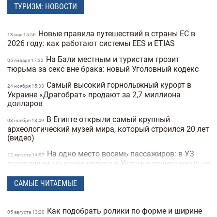
ТУРИЗМ: НОВОСТИ
Новые правила путешествий в страны ЕС в
13 мая 15:56
2026 году: как работают системы EES и ETIAS
На Бали местным и туристам грозит
05 января 17:32
тюрьма за секс вне брака: новый Уголовный кодекс
Самый высокий горнолыжный курорт в
24 ноября 15:33
Украине «Драгобрат» продают за 2,7 миллиона
долларов
В Египте открыли самый крупный
03 ноября 18:49
археологический музей мира, который строился 20 лет
(видео)
На одно место восемь пассажиров: в УЗ
12 августа 14:57
рассказали, на какие поезда в Украине существенно не
хватает билетов
САМЫЕ ЧИТАЕМЫЕ
Airbnb теперь не только про жилье: платформа
15 мая 16:47
запускает 10 новых категорий услуг
Как подобрать ролики по форме и ширине
05 августа 13:20
Первый большой нудистский круиз: 2300
11 февраля 17:55